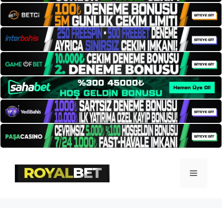
İçeriğe
atla
Menü