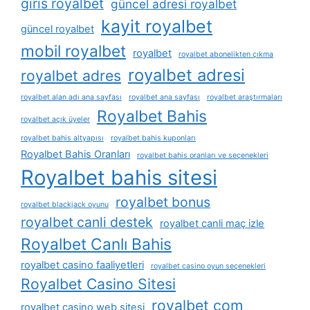
giris royalbet
güncel adresi royalbet
kayit royalbet
güncel royalbet
mobil royalbet
royalbet
royalbet abonelikten çıkma
royalbet adresi
royalbet adres
royalbet alan adı ana sayfası
royalbet ana sayfası
royalbet araştırmaları
Royalbet Bahis
royalbet açık üyeler
royalbet bahis altyapısı
royalbet bahis kuponları
Royalbet Bahis Oranları
royalbet bahis oranları ve seçenekleri
Royalbet bahis sitesi
royalbet bonus
royalbet blackjack oyunu
royalbet canli destek
royalbet canli maç izle
Royalbet Canlı Bahis
royalbet casino faaliyetleri
royalbet casino oyun seçenekleri
Royalbet Casino Sitesi
royalbet com
royalbet casino web sitesi