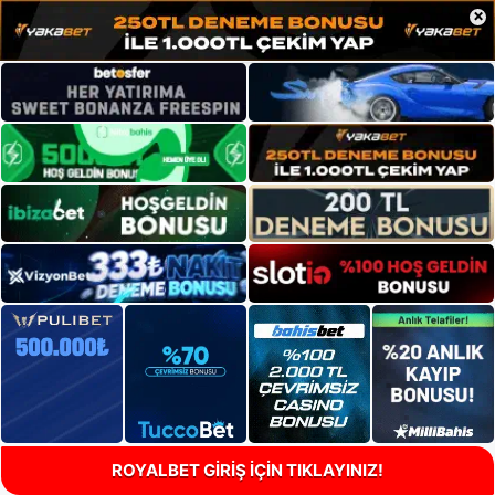
×
ROYALBET GİRİŞ İÇİN TIKLAYINIZ!