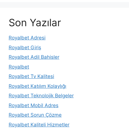
Son Yazılar
Royalbet Adresi
Royalbet Giriş
Royalbet Adil Bahisler
Royalbet
Royalbet Tv Kalitesi
Royalbet Katılım Kolaylığı
Royalbet Teknolojik Belgeler
Royalbet Mobil Adres
Royalbet Sorun Çözme
Royalbet Kaliteli Hizmetler