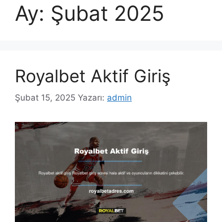
Ay:
Şubat 2025
Royalbet Aktif Giriş
Şubat 15, 2025
Yazarı:
admin