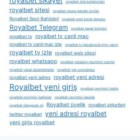
royalbet sikayet
royalbet site kullanıcıları
royalbet sitesi
royalbet spora meraklı kişiler
Royalbet Spor Bahisleri
royalbet spor kaybı bonusu
Royalbet Telegram
royalbet temel bilgileri
royalbet tv canli maç
royalbet tv
royalbet tv canli maç izle
royalbet tv hesabınıza giriş yapın
royalbet tv izle
royalbet web sitesi
royalbet whatsapp
royalbet yasadışı çevrimiçi casino
royalbet yasal düzenlemeler
royalbet yaş sınırlaması
royalbet yeni adresi
royalbet yeni adres
Royalbet yeni giriş
royalbet çevrimiçi bahis
royalbet çevrimiçi bahisler
royalbet çevrimiçi destek
Royalbet üyelik
royalbet şirketleri
royalbet ödeyecek mi
yeni adresi royalbet
twitter royalbet
yeni giris royalbet