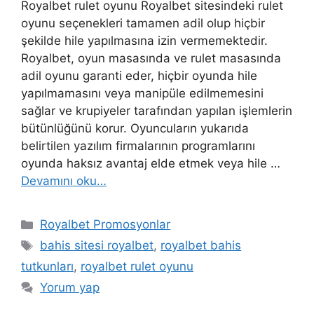
Royalbet rulet oyunu Royalbet sitesindeki rulet
oyunu seçenekleri tamamen adil olup hiçbir
şekilde hile yapılmasına izin vermemektedir.
Royalbet, oyun masasında ve rulet masasında
adil oyunu garanti eder, hiçbir oyunda hile
yapılmamasını veya manipüle edilmemesini
sağlar ve krupiyeler tarafından yapılan işlemlerin
bütünlüğünü korur. Oyuncuların yukarıda
belirtilen yazılım firmalarının programlarını
oyunda haksız avantaj elde etmek veya hile …
Devamını oku…
Kategoriler
Royalbet Promosyonlar
Etiketler
bahis sitesi royalbet
,
royalbet bahis
tutkunları
,
royalbet rulet oyunu
Yorum yap