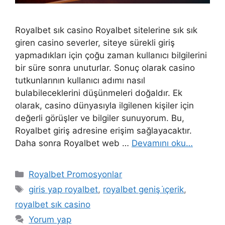
Royalbet sık casino Royalbet sitelerine sık sık
giren casino severler, siteye sürekli giriş
yapmadıkları için çoğu zaman kullanıcı bilgilerini
bir süre sonra unuturlar. Sonuç olarak casino
tutkunlarının kullanıcı adımı nasıl
bulabileceklerini düşünmeleri doğaldır. Ek
olarak, casino dünyasıyla ilgilenen kişiler için
değerli görüşler ve bilgiler sunuyorum. Bu,
Royalbet giriş adresine erişim sağlayacaktır.
Daha sonra Royalbet web …
Devamını oku…
Kategoriler
Royalbet Promosyonlar
Etiketler
giris yap royalbet
,
royalbet geniş i̇çerik
,
royalbet sık casino
Yorum yap