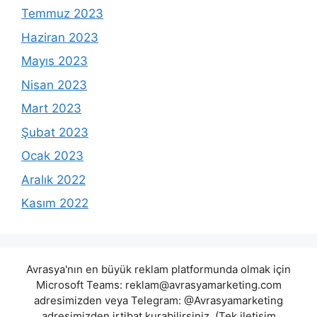
Temmuz 2023
Haziran 2023
Mayıs 2023
Nisan 2023
Mart 2023
Şubat 2023
Ocak 2023
Aralık 2022
Kasım 2022
Avrasya'nın en büyük reklam platformunda olmak için
Microsoft Teams:
reklam@avrasyamarketing.com
adresimizden veya Telegram: @Avrasyamarketing
adresimizden irtibat kurabilirsiniz. (Tek iletişim