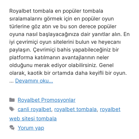
Royalbet tombala en popüler tombala
sıralamalarını görmek için en popüler oyun
türlerine göz atın ve bu son derece popüler
oyuna nasıl başlayacağınıza dair yanıtlar alın. En
iyi çevrimiçi oyun sitelerini bulun ve heyecanı
paylaşın. Çevrimiçi bahis yapabileceğiniz bir
platforma katılmanın avantajlarının neler
olduğunu merak ediyor olabilirsiniz. Genel
olarak, kaotik bir ortamda daha keyifli bir oyun.
…
Devamını oku…
Kategoriler
Royalbet Promosyonlar
Etiketler
canli royalbet
,
royalbet tombala
,
royalbet
web sitesi tombala
Yorum yap