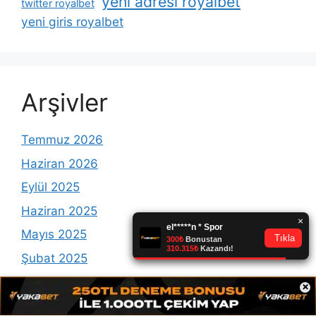
yeni adresi royalbet
twitter royalbet
yeni giris royalbet
Arşivler
Temmuz 2026
Haziran 2026
Eylül 2025
Haziran 2025
Mayıs 2025
Şubat 2025
Ocak 2025
×
Aralık 2024