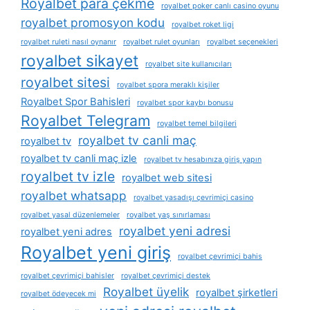
Royalbet para çekme
royalbet poker canlı casino oyunu
royalbet promosyon kodu
royalbet roket ligi
royalbet ruleti nasıl oynanır
royalbet rulet oyunları
royalbet seçenekleri
royalbet sikayet
royalbet site kullanıcıları
royalbet sitesi
royalbet spora meraklı kişiler
Royalbet Spor Bahisleri
royalbet spor kaybı bonusu
Royalbet Telegram
royalbet temel bilgileri
royalbet tv canli maç
royalbet tv
royalbet tv canli maç izle
royalbet tv hesabınıza giriş yapın
royalbet tv izle
royalbet web sitesi
royalbet whatsapp
royalbet yasadışı çevrimiçi casino
royalbet yasal düzenlemeler
royalbet yaş sınırlaması
royalbet yeni adresi
royalbet yeni adres
Royalbet yeni giriş
royalbet çevrimiçi bahis
royalbet çevrimiçi bahisler
royalbet çevrimiçi destek
Royalbet üyelik
royalbet şirketleri
royalbet ödeyecek mi