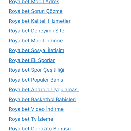
Royalbet Mobil Adres
Royalbet Sorun Çözme
Royalbet Kaliteli Hizmetler
Royalbet Deneyimli Site
Royalbet Mobil İndirme
Royalbet Sosyal İletişim
Royalbet Ek Sporlar
Royalbet Spor Çeşitliliği
Royalbet Popüler Bahis
Royalbet Android Uygulaması
Royalbet Basketbol Bahisleri
Royalbet Video İndirme
Royalbet Tv İzleme
Royalbet Depozito Bonusu