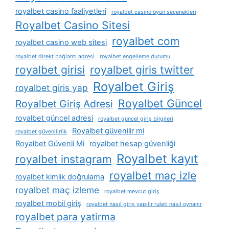
royalbet casino faaliyetleri
royalbet casino oyun seçenekleri
Royalbet Casino Sitesi
royalbet com
royalbet casino web sitesi
royalbet direkt bağlantı adresi
royalbet engelleme durumu
royalbet girisi
royalbet giris twitter
Royalbet Giriş
royalbet giris yap
Royalbet Güncel
Royalbet Giriş Adresi
royalbet güncel adresi
royalbet güncel giriş bilgileri
Royalbet güvenilir mi
royalbet güvenilirlik
Royalbet Güvenli Mi
royalbet hesap güvenliği
Royalbet kayıt
royalbet instagram
royalbet maç izle
royalbet kimlik doğrulama
royalbet maç izleme
royalbet mevcut giriş
royalbet mobil giriş
royalbet nasıl giriş yapılır ruleti nasıl oynanır
royalbet para yatirma