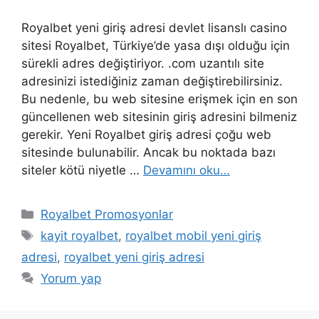
Royalbet yeni giriş adresi devlet lisanslı casino
sitesi Royalbet, Türkiye’de yasa dışı olduğu için
sürekli adres değiştiriyor. .com uzantılı site
adresinizi istediğiniz zaman değiştirebilirsiniz.
Bu nedenle, bu web sitesine erişmek için en son
güncellenen web sitesinin giriş adresini bilmeniz
gerekir. Yeni Royalbet giriş adresi çoğu web
sitesinde bulunabilir. Ancak bu noktada bazı
siteler kötü niyetle …
Devamını oku…
Kategoriler
Royalbet Promosyonlar
Etiketler
kayit royalbet
,
royalbet mobil yeni giriş
adresi
,
royalbet yeni giriş adresi
Yorum yap