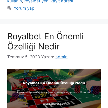
kullanın
,
royalbet yeni kayıt adresi
Yorum yap
Royalbet En Önemli
Özelliği Nedir
Temmuz 5, 2023
Yazarı:
admin