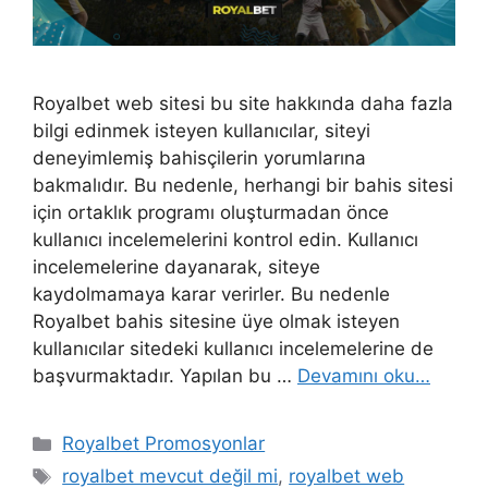
Royalbet web sitesi bu site hakkında daha fazla
bilgi edinmek isteyen kullanıcılar, siteyi
deneyimlemiş bahisçilerin yorumlarına
bakmalıdır. Bu nedenle, herhangi bir bahis sitesi
için ortaklık programı oluşturmadan önce
kullanıcı incelemelerini kontrol edin. Kullanıcı
incelemelerine dayanarak, siteye
kaydolmamaya karar verirler. Bu nedenle
Royalbet bahis sitesine üye olmak isteyen
kullanıcılar sitedeki kullanıcı incelemelerine de
başvurmaktadır. Yapılan bu …
Devamını oku…
Kategoriler
Royalbet Promosyonlar
Etiketler
royalbet mevcut değil mi
,
royalbet web