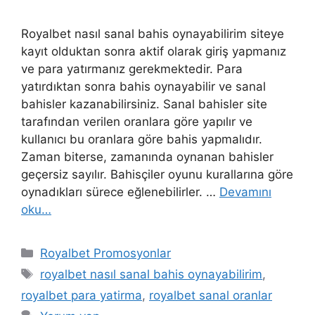
Royalbet nasıl sanal bahis oynayabilirim siteye
kayıt olduktan sonra aktif olarak giriş yapmanız
ve para yatırmanız gerekmektedir. Para
yatırdıktan sonra bahis oynayabilir ve sanal
bahisler kazanabilirsiniz. Sanal bahisler site
tarafından verilen oranlara göre yapılır ve
kullanıcı bu oranlara göre bahis yapmalıdır.
Zaman biterse, zamanında oynanan bahisler
geçersiz sayılır. Bahisçiler oyunu kurallarına göre
oynadıkları sürece eğlenebilirler. …
Devamını
oku…
Kategoriler
Royalbet Promosyonlar
Etiketler
royalbet nasıl sanal bahis oynayabilirim
,
royalbet para yatirma
,
royalbet sanal oranlar