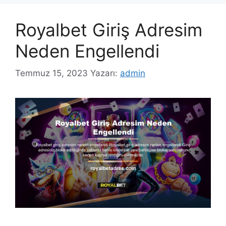
Royalbet Giriş Adresim
Neden Engellendi
Temmuz 15, 2023
Yazarı:
admin