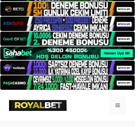
İçeriğe
atla
Menü