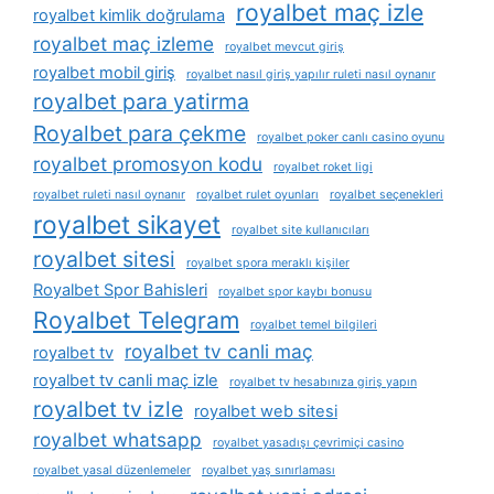
royalbet maç izle
royalbet kimlik doğrulama
royalbet maç izleme
royalbet mevcut giriş
royalbet mobil giriş
royalbet nasıl giriş yapılır ruleti nasıl oynanır
royalbet para yatirma
Royalbet para çekme
royalbet poker canlı casino oyunu
royalbet promosyon kodu
royalbet roket ligi
royalbet ruleti nasıl oynanır
royalbet rulet oyunları
royalbet seçenekleri
royalbet sikayet
royalbet site kullanıcıları
royalbet sitesi
royalbet spora meraklı kişiler
Royalbet Spor Bahisleri
royalbet spor kaybı bonusu
Royalbet Telegram
royalbet temel bilgileri
royalbet tv canli maç
royalbet tv
royalbet tv canli maç izle
royalbet tv hesabınıza giriş yapın
royalbet tv izle
royalbet web sitesi
royalbet whatsapp
royalbet yasadışı çevrimiçi casino
royalbet yasal düzenlemeler
royalbet yaş sınırlaması