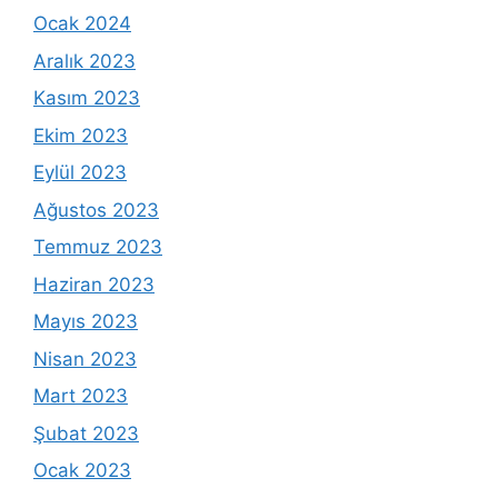
Ocak 2024
Aralık 2023
Kasım 2023
Ekim 2023
Eylül 2023
Ağustos 2023
Temmuz 2023
Haziran 2023
Mayıs 2023
Nisan 2023
Mart 2023
Şubat 2023
Ocak 2023