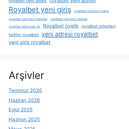
royalbet yeni adresi
royalbet yeni adres
Royalbet yeni giriş
royalbet çevrimiçi bahis
royalbet çevrimiçi bahisler
royalbet çevrimiçi destek
Royalbet üyelik
royalbet şirketleri
royalbet ödeyecek mi
yeni adresi royalbet
twitter royalbet
yeni giris royalbet
Arşivler
Temmuz 2026
Haziran 2026
Eylül 2025
Haziran 2025