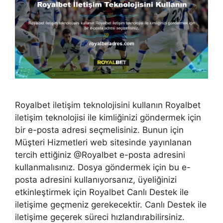
Royalbet iletişim teknolojisini kullanın Royalbet
iletişim teknolojisi ile kimliğinizi göndermek için
bir e-posta adresi seçmelisiniz. Bunun için
Müşteri Hizmetleri web sitesinde yayınlanan
tercih ettiğiniz @Royalbet e-posta adresini
kullanmalısınız. Dosya göndermek için bu e-
posta adresini kullanıyorsanız, üyeliğinizi
etkinleştirmek için Royalbet Canlı Destek ile
iletişime geçmeniz gerekecektir. Canlı Destek ile
iletişime geçerek süreci hızlandırabilirsiniz.