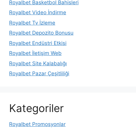
Royalbet Basketbol Bahisleri
Royalbet Video İndirme
Royalbet Tv İzleme
Royalbet Depozito Bonusu
Royalbet Endüstri Etkisi
Royalbet İletişim Web
Royalbet Site Kalabalığı
Royalbet Pazar Çeşitliliği
Kategoriler
Royalbet Promosyonlar