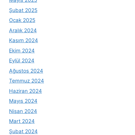
Mayıs 2025
Şubat 2025
Ocak 2025
Aralık 2024
Kasım 2024
Ekim 2024
Eylül 2024
Ağustos 2024
Temmuz 2024
Haziran 2024
Mayıs 2024
Nisan 2024
Mart 2024
Şubat 2024