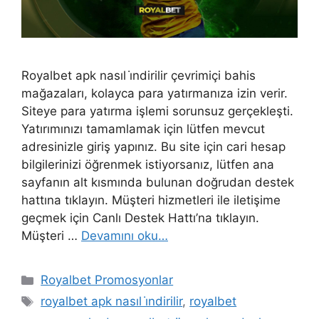
Royalbet apk nasıl i̇ndirilir çevrimiçi bahis
mağazaları, kolayca para yatırmanıza izin verir.
Siteye para yatırma işlemi sorunsuz gerçekleşti.
Yatırımınızı tamamlamak için lütfen mevcut
adresinizle giriş yapınız. Bu site için cari hesap
bilgilerinizi öğrenmek istiyorsanız, lütfen ana
sayfanın alt kısmında bulunan doğrudan destek
hattına tıklayın. Müşteri hizmetleri ile iletişime
geçmek için Canlı Destek Hattı’na tıklayın.
Müşteri …
Devamını oku…
Kategoriler
Royalbet Promosyonlar
Etiketler
royalbet apk nasıl i̇ndirilir
,
royalbet