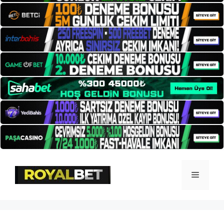
İçeriğe
atla
Menü