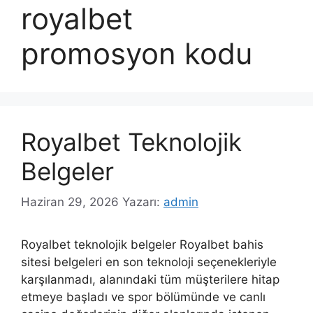
royalbet
promosyon kodu
Royalbet Teknolojik
Belgeler
Haziran 29, 2026
Yazarı:
admin
Royalbet teknolojik belgeler Royalbet bahis
sitesi belgeleri en son teknoloji seçenekleriyle
karşılanmadı, alanındaki tüm müşterilere hitap
etmeye başladı ve spor bölümünde ve canlı