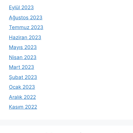
Eylül 2023
Ağustos 2023
Temmuz 2023
Haziran 2023
Mayıs 2023
Nisan 2023
Mart 2023
Şubat 2023
Ocak 2023
Aralık 2022
Kasım 2022