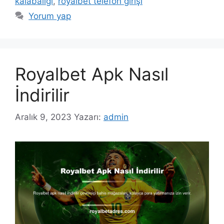
kalabalığı
,
royalbet telefon girişi
Yorum yap
Royalbet Apk Nasıl
İndirilir
Aralık 9, 2023
Yazarı:
admin