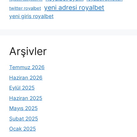
yeni adresi royalbet
twitter royalbet
yeni giris royalbet
Arşivler
Temmuz 2026
Haziran 2026
Eylül 2025
Haziran 2025
Mayıs 2025
Şubat 2025
Ocak 2025