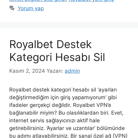
Yorum yap
Royalbet Destek
Kategori Hesabı Sil
Kasım 2, 2024
Yazarı:
admin
Royalbet destek kategori hesabı sil ‘ayarları
değiştirmediğim için giriş yapamıyorum’ gibi
ifadeler gerçekçi değildir. Royalbet VPN’e
bağlanabilir miyim? Bu olasılıklardan biri. Evet,
internet servis sağlayıcınızı aktif hale
getirebilirsiniz. ‘Ayarlar ve uzantılar’ bölümünde
bu adımı atlayabilirsiniz. Bir sanal özel ağ (VPN)