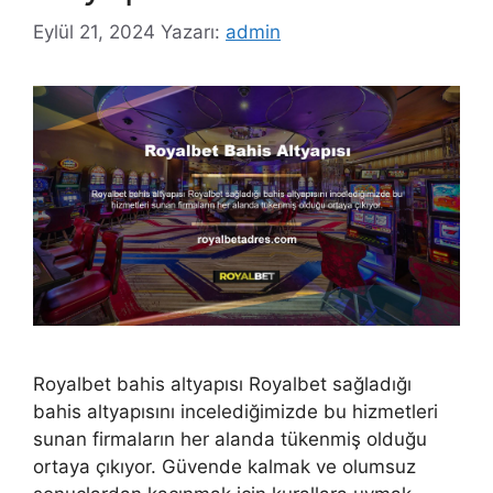
Eylül 21, 2024
Yazarı:
admin
Royalbet bahis altyapısı Royalbet sağladığı
bahis altyapısını incelediğimizde bu hizmetleri
sunan firmaların her alanda tükenmiş olduğu
ortaya çıkıyor. Güvende kalmak ve olumsuz