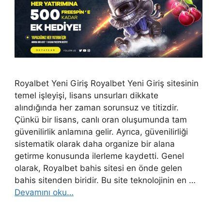
Royalbet Yeni Giriş Royalbet Yeni Giriş sitesinin
temel işleyişi, lisans unsurları dikkate
alındığında her zaman sorunsuz ve titizdir.
Çünkü bir lisans, canlı oran oluşumunda tam
güvenilirlik anlamına gelir. Ayrıca, güvenilirliği
sistematik olarak daha organize bir alana
getirme konusunda ilerleme kaydetti. Genel
olarak, Royalbet bahis sitesi en önde gelen
bahis sitenden biridir. Bu site teknolojinin en …
Devamını oku…