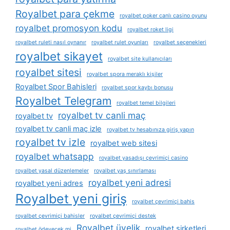
Royalbet para çekme
royalbet poker canlı casino oyunu
royalbet promosyon kodu
royalbet roket ligi
royalbet ruleti nasıl oynanır
royalbet rulet oyunları
royalbet seçenekleri
royalbet sikayet
royalbet site kullanıcıları
royalbet sitesi
royalbet spora meraklı kişiler
Royalbet Spor Bahisleri
royalbet spor kaybı bonusu
Royalbet Telegram
royalbet temel bilgileri
royalbet tv canli maç
royalbet tv
royalbet tv canli maç izle
royalbet tv hesabınıza giriş yapın
royalbet tv izle
royalbet web sitesi
royalbet whatsapp
royalbet yasadışı çevrimiçi casino
royalbet yasal düzenlemeler
royalbet yaş sınırlaması
royalbet yeni adresi
royalbet yeni adres
Royalbet yeni giriş
royalbet çevrimiçi bahis
royalbet çevrimiçi bahisler
royalbet çevrimiçi destek
Royalbet üyelik
royalbet şirketleri
royalbet ödeyecek mi