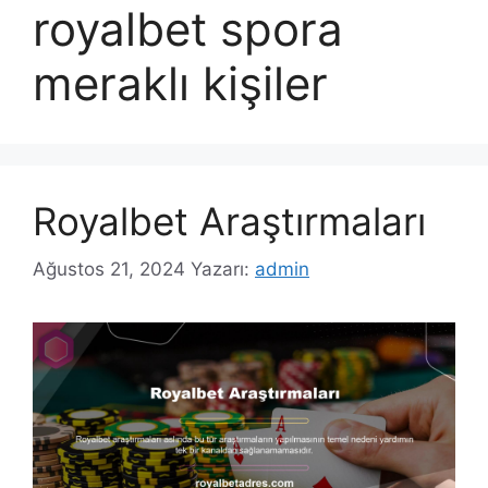
royalbet spora
meraklı kişiler
Royalbet Araştırmaları
Ağustos 21, 2024
Yazarı:
admin