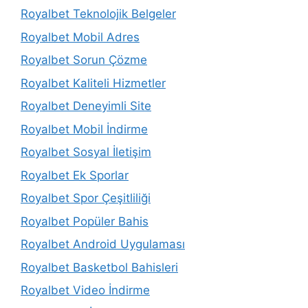
Royalbet Teknolojik Belgeler
Royalbet Mobil Adres
Royalbet Sorun Çözme
Royalbet Kaliteli Hizmetler
Royalbet Deneyimli Site
Royalbet Mobil İndirme
Royalbet Sosyal İletişim
Royalbet Ek Sporlar
Royalbet Spor Çeşitliliği
Royalbet Popüler Bahis
Royalbet Android Uygulaması
Royalbet Basketbol Bahisleri
Royalbet Video İndirme