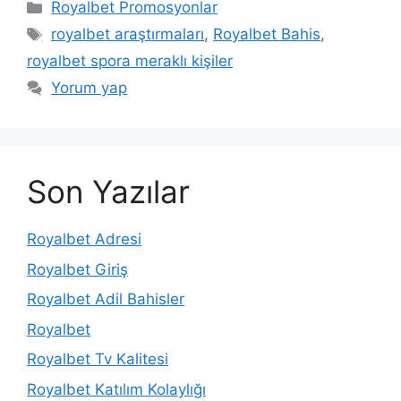
Kategoriler
Royalbet Promosyonlar
Etiketler
royalbet araştırmaları
,
Royalbet Bahis
,
royalbet spora meraklı kişiler
Yorum yap
Son Yazılar
Royalbet Adresi
Royalbet Giriş
Royalbet Adil Bahisler
Royalbet
Royalbet Tv Kalitesi
Royalbet Katılım Kolaylığı