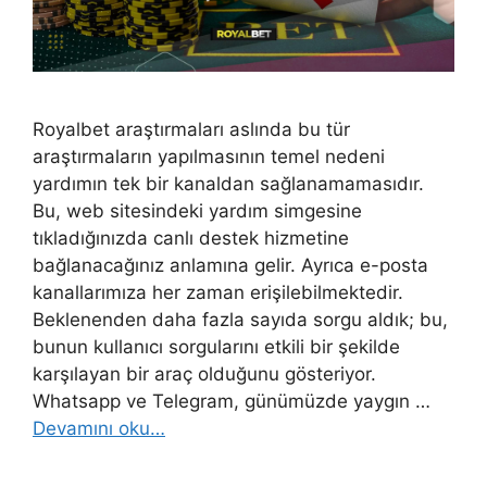
Royalbet araştırmaları aslında bu tür
araştırmaların yapılmasının temel nedeni
yardımın tek bir kanaldan sağlanamamasıdır.
Bu, web sitesindeki yardım simgesine
tıkladığınızda canlı destek hizmetine
bağlanacağınız anlamına gelir. Ayrıca e-posta
kanallarımıza her zaman erişilebilmektedir.
Beklenenden daha fazla sayıda sorgu aldık; bu,
bunun kullanıcı sorgularını etkili bir şekilde
karşılayan bir araç olduğunu gösteriyor.
Whatsapp ve Telegram, günümüzde yaygın …
Devamını oku…