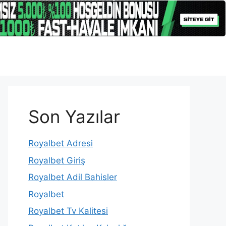
Son Yazılar
Royalbet Adresi
Royalbet Giriş
Royalbet Adil Bahisler
Royalbet
Royalbet Tv Kalitesi