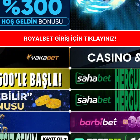
ROYALBET GİRİŞ İÇİN TIKLAYINIZ!