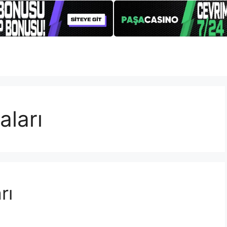
aları
rı