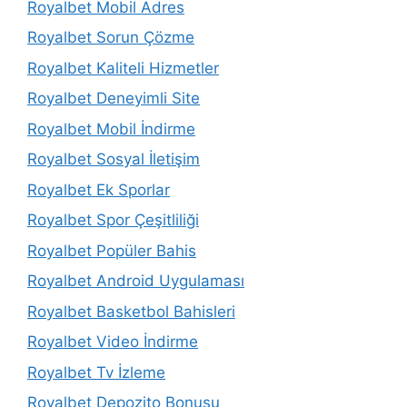
Royalbet Mobil Adres
Royalbet Sorun Çözme
Royalbet Kaliteli Hizmetler
Royalbet Deneyimli Site
Royalbet Mobil İndirme
Royalbet Sosyal İletişim
Royalbet Ek Sporlar
Royalbet Spor Çeşitliliği
Royalbet Popüler Bahis
Royalbet Android Uygulaması
Royalbet Basketbol Bahisleri
Royalbet Video İndirme
Royalbet Tv İzleme
Royalbet Depozito Bonusu