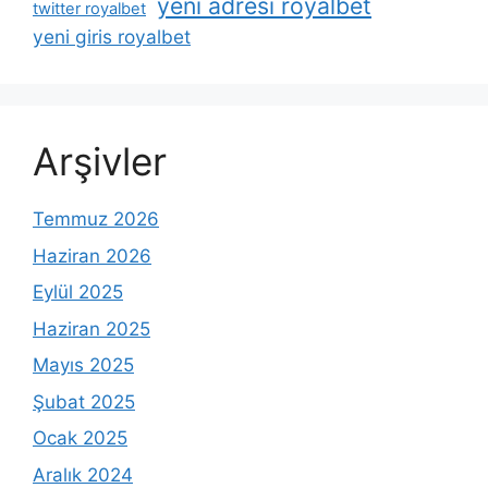
yeni adresi royalbet
twitter royalbet
yeni giris royalbet
Arşivler
Temmuz 2026
Haziran 2026
Eylül 2025
Haziran 2025
Mayıs 2025
Şubat 2025
Ocak 2025
Aralık 2024