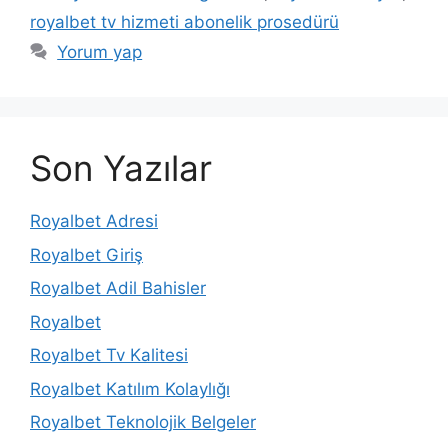
royalbet tv hizmeti abonelik prosedürü
Yorum yap
Son Yazılar
Royalbet Adresi
Royalbet Giriş
Royalbet Adil Bahisler
Royalbet
Royalbet Tv Kalitesi
Royalbet Katılım Kolaylığı
Royalbet Teknolojik Belgeler