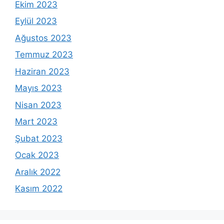
Ekim 2023
Eylül 2023
Ağustos 2023
Temmuz 2023
Haziran 2023
Mayıs 2023
Nisan 2023
Mart 2023
Şubat 2023
Ocak 2023
Aralık 2022
Kasım 2022