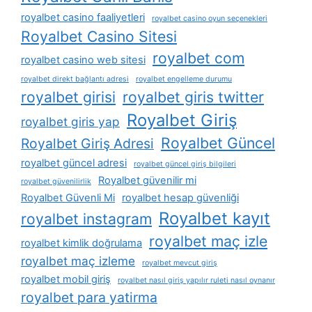
royalbet casino faaliyetleri
royalbet casino oyun seçenekleri
Royalbet Casino Sitesi
royalbet com
royalbet casino web sitesi
royalbet direkt bağlantı adresi
royalbet engelleme durumu
royalbet girisi
royalbet giris twitter
Royalbet Giriş
royalbet giris yap
Royalbet Güncel
Royalbet Giriş Adresi
royalbet güncel adresi
royalbet güncel giriş bilgileri
Royalbet güvenilir mi
royalbet güvenilirlik
Royalbet Güvenli Mi
royalbet hesap güvenliği
Royalbet kayıt
royalbet instagram
royalbet maç izle
royalbet kimlik doğrulama
royalbet maç izleme
royalbet mevcut giriş
royalbet mobil giriş
royalbet nasıl giriş yapılır ruleti nasıl oynanır
royalbet para yatirma