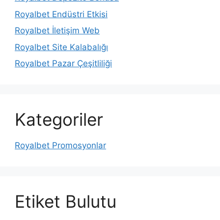
Royalbet Endüstri Etkisi
Royalbet İletişim Web
Royalbet Site Kalabalığı
Royalbet Pazar Çeşitliliği
Kategoriler
Royalbet Promosyonlar
Etiket Bulutu