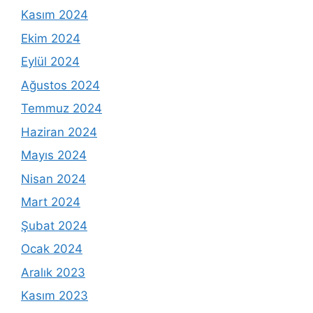
Kasım 2024
Ekim 2024
Eylül 2024
Ağustos 2024
Temmuz 2024
Haziran 2024
Mayıs 2024
Nisan 2024
Mart 2024
Şubat 2024
Ocak 2024
Aralık 2023
Kasım 2023