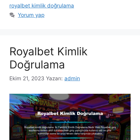
royalbet kimlik doğrulama
Yorum yap
Royalbet Kimlik
Doğrulama
Ekim 21, 2023
Yazarı:
admin