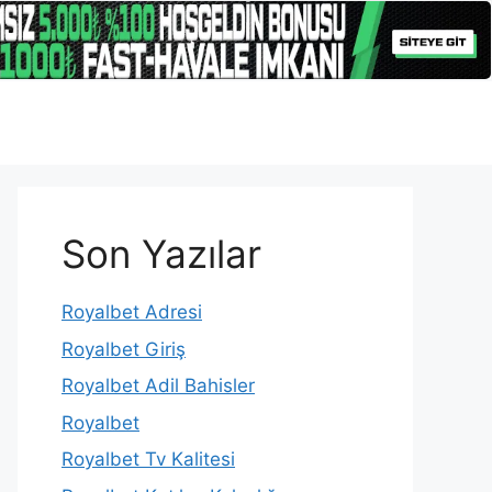
Son Yazılar
Royalbet Adresi
Royalbet Giriş
Royalbet Adil Bahisler
Royalbet
Royalbet Tv Kalitesi