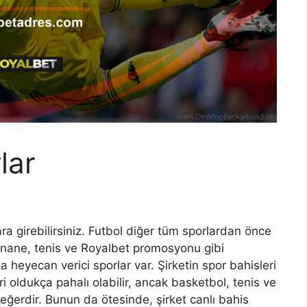
lar
ra girebilirsiniz. Futbol diğer tüm sporlardan önce
e nane, tenis ve Royalbet promosyonu gibi
heyecan verici sporlar var. Şirketin spor bahisleri
eri oldukça pahalı olabilir, ancak basketbol, tenis ve
 değerdir. Bunun da ötesinde, şirket canlı bahis