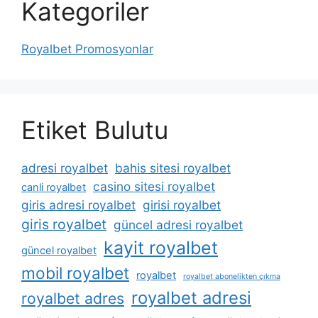
Kategoriler
Royalbet Promosyonlar
Etiket Bulutu
adresi royalbet
bahis sitesi royalbet
casino sitesi royalbet
canli royalbet
giris adresi royalbet
girisi royalbet
giris royalbet
güncel adresi royalbet
kayit royalbet
güncel royalbet
mobil royalbet
royalbet
royalbet abonelikten çıkma
royalbet adresi
royalbet adres