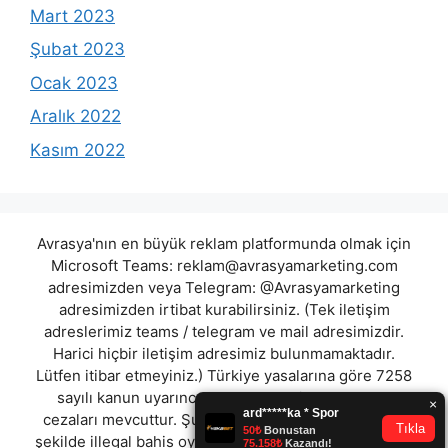
Mart 2023
Şubat 2023
Ocak 2023
Aralık 2022
Kasım 2022
Avrasya'nın en büyük reklam platformunda olmak için
Microsoft Teams:
reklam@avrasyamarketing.com
adresimizden veya Telegram: @Avrasyamarketing
adresimizden irtibat kurabilirsiniz. (Tek iletişim
adreslerimiz teams / telegram ve mail adresimizdir.
Harici hiçbir iletişim adresimiz bulunmamaktadır.
Lütfen itibar etmeyiniz.) Türkiye yasalarına göre 7258
sayılı kanun uyarınca yasa dışı bahis oynamanın
cezaları mevcuttur. Şu an bulunduğunuz site hiç bir
şekilde illegal bahis oyunları oynatmıyor ve oynamaya