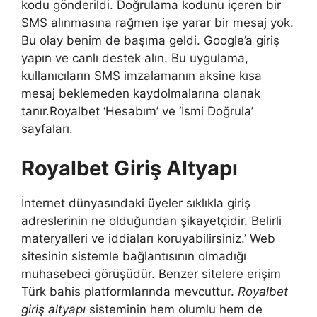
kodu gönderildi. Doğrulama kodunu içeren bir
SMS alınmasına rağmen işe yarar bir mesaj yok.
Bu olay benim de başıma geldi. Google’a giriş
yapın ve canlı destek alın. Bu uygulama,
kullanıcıların SMS imzalamanın aksine kısa
mesaj beklemeden kaydolmalarına olanak
tanır.Royalbet ‘Hesabım’ ve ‘İsmi Doğrula’
sayfaları.
Royalbet Giriş Altyapı
İnternet dünyasındaki üyeler sıklıkla giriş
adreslerinin ne olduğundan şikayetçidir. Belirli
materyalleri ve iddiaları koruyabilirsiniz.’ Web
sitesinin sistemle bağlantısının olmadığı
muhasebeci görüşüdür. Benzer sitelere erişim
Türk bahis platformlarında mevcuttur.
Royalbet
giriş altyapı
sisteminin hem olumlu hem de