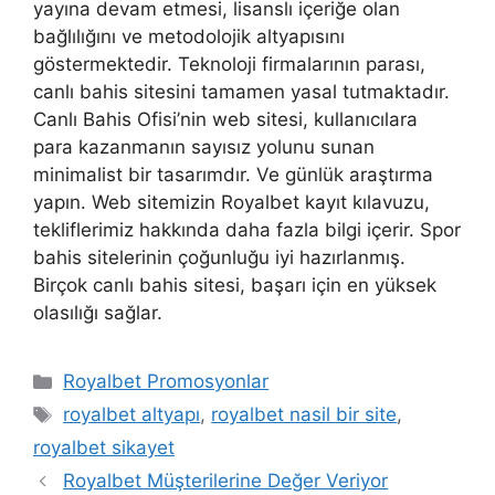
yayına devam etmesi, lisanslı içeriğe olan
bağlılığını ve metodolojik altyapısını
göstermektedir. Teknoloji firmalarının parası,
canlı bahis sitesini tamamen yasal tutmaktadır.
Canlı Bahis Ofisi’nin web sitesi, kullanıcılara
para kazanmanın sayısız yolunu sunan
minimalist bir tasarımdır. Ve günlük araştırma
yapın. Web sitemizin Royalbet kayıt kılavuzu,
tekliflerimiz hakkında daha fazla bilgi içerir. Spor
bahis sitelerinin çoğunluğu iyi hazırlanmış.
Birçok canlı bahis sitesi, başarı için en yüksek
olasılığı sağlar.
Kategoriler
Royalbet Promosyonlar
Etiketler
royalbet altyapı
,
royalbet nasil bir site
,
royalbet sikayet
Royalbet Müşterilerine Değer Veriyor