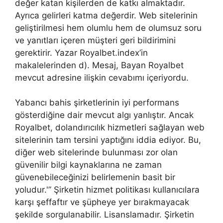
değer katan kişilerden de katkı almaktadır.
Ayrıca gelirleri katma değerdir. Web sitelerinin
geliştirilmesi hem olumlu hem de olumsuz soru
ve yanıtları içeren müşteri geri bildirimini
gerektirir. Yazar Royalbet.index’in
makalelerinden d). Mesaj, Bayan Royalbet
mevcut adresine ilişkin cevabımı içeriyordu.
Yabancı bahis şirketlerinin iyi performans
gösterdiğine dair mevcut algı yanlıştır. Ancak
Royalbet, dolandırıcılık hizmetleri sağlayan web
sitelerinin tam tersini yaptığını iddia ediyor. Bu,
diğer web sitelerinde bulunması zor olan
güvenilir bilgi kaynaklarına ne zaman
güvenebileceğinizi belirlemenin basit bir
yoludur.'” Şirketin hizmet politikası kullanıcılara
karşı şeffaftır ve şüpheye yer bırakmayacak
şekilde sorgulanabilir. Lisanslamadır. Şirketin