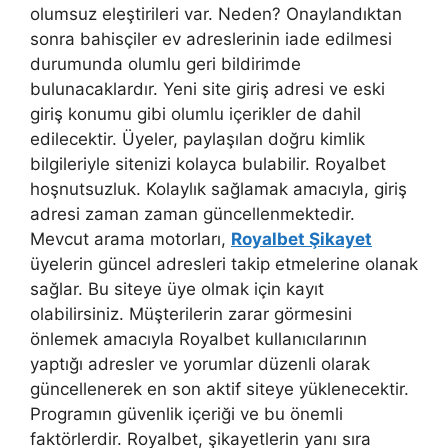
olumsuz eleştirileri var. Neden? Onaylandıktan
sonra bahisçiler ev adreslerinin iade edilmesi
durumunda olumlu geri bildirimde
bulunacaklardır. Yeni site giriş adresi ve eski
giriş konumu gibi olumlu içerikler de dahil
edilecektir. Üyeler, paylaşılan doğru kimlik
bilgileriyle sitenizi kolayca bulabilir. Royalbet
hoşnutsuzluk. Kolaylık sağlamak amacıyla, giriş
adresi zaman zaman güncellenmektedir.
Mevcut arama motorları,
Royalbet Şikayet
üyelerin güncel adresleri takip etmelerine olanak
sağlar. Bu siteye üye olmak için kayıt
olabilirsiniz. Müşterilerin zarar görmesini
önlemek amacıyla Royalbet kullanıcılarının
yaptığı adresler ve yorumlar düzenli olarak
güncellenerek en son aktif siteye yüklenecektir.
Programın güvenlik içeriği ve bu önemli
faktörlerdir. Royalbet, şikayetlerin yanı sıra