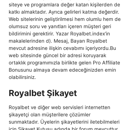
siteye ve programlara değer katan kişilerden de
katkı almaktadır. Ayrıca gelirleri katma değerdir.
Web sitelerinin geliştirilmesi hem olumlu hem de
olumsuz soru ve yanıtları içeren müşteri geri
bildirimini gerektirir. Yazar Royalbet.index’in
makalelerinden d). Mesaj, Bayan Royalbet
mevcut adresine ilişkin cevabımı içeriyordu.Bu
web sitesinde güncel bir adresi koruyarak
ortaklık programımızla birlikte gelen Pro Affiliate
Bonusunu almaya devam edeceğinizden emin
olabilirsiniz.
Royalbet Şikayet
Royalbet ve diğer web servisleri internetten
şikayetçi olan müşterilere çözümler
sunmaktadır. Üyelerin şikayetlerini iletebilmeleri
için Şikayet Kutusu adında bir forum mevcuttur.