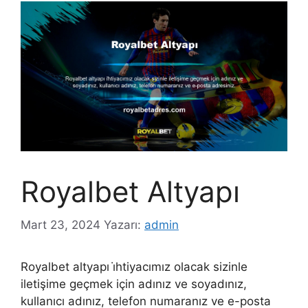
Royalbet Altyapı
Mart 23, 2024
Yazarı:
admin
Royalbet altyapı i̇htiyacımız olacak sizinle
iletişime geçmek için adınız ve soyadınız,
kullanıcı adınız, telefon numaranız ve e-posta