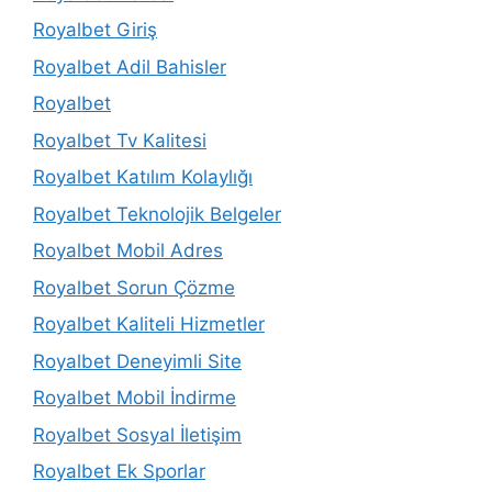
Royalbet Giriş
Royalbet Adil Bahisler
Royalbet
Royalbet Tv Kalitesi
Royalbet Katılım Kolaylığı
Royalbet Teknolojik Belgeler
Royalbet Mobil Adres
Royalbet Sorun Çözme
Royalbet Kaliteli Hizmetler
Royalbet Deneyimli Site
Royalbet Mobil İndirme
Royalbet Sosyal İletişim
Royalbet Ek Sporlar