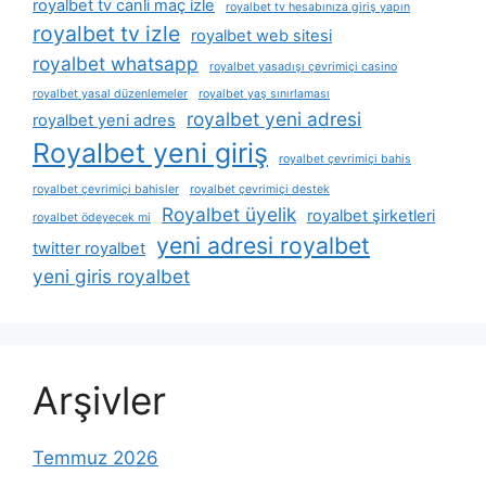
royalbet tv canli maç izle
royalbet tv hesabınıza giriş yapın
royalbet tv izle
royalbet web sitesi
royalbet whatsapp
royalbet yasadışı çevrimiçi casino
royalbet yasal düzenlemeler
royalbet yaş sınırlaması
royalbet yeni adresi
royalbet yeni adres
Royalbet yeni giriş
royalbet çevrimiçi bahis
royalbet çevrimiçi bahisler
royalbet çevrimiçi destek
Royalbet üyelik
royalbet şirketleri
royalbet ödeyecek mi
yeni adresi royalbet
twitter royalbet
yeni giris royalbet
Arşivler
Temmuz 2026