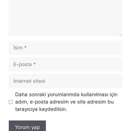
İsim
E-
posta
İnternet
sitesi
Daha sonraki yorumlarımda kullanılması için
adım, e-posta adresim ve site adresim bu
tarayıcıya kaydedilsin.