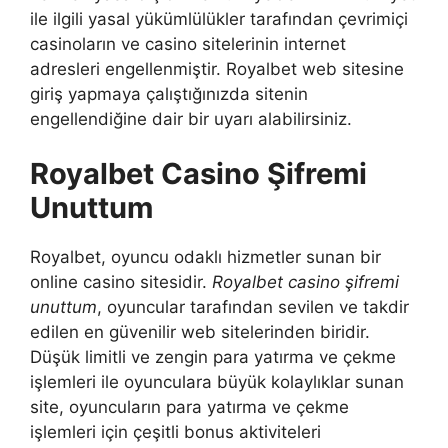
ile ilgili yasal yükümlülükler tarafından çevrimiçi
casinoların ve casino sitelerinin internet
adresleri engellenmiştir. Royalbet web sitesine
giriş yapmaya çalıştığınızda sitenin
engellendiğine dair bir uyarı alabilirsiniz.
Royalbet Casino Şifremi
Unuttum
Royalbet, oyuncu odaklı hizmetler sunan bir
online casino sitesidir.
Royalbet casino şifremi
unuttum
, oyuncular tarafından sevilen ve takdir
edilen en güvenilir web sitelerinden biridir.
Düşük limitli ve zengin para yatırma ve çekme
işlemleri ile oyunculara büyük kolaylıklar sunan
site, oyuncuların para yatırma ve çekme
işlemleri için çeşitli bonus aktiviteleri