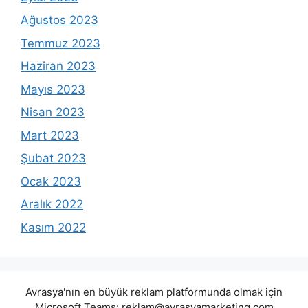
Ağustos 2023
Temmuz 2023
Haziran 2023
Mayıs 2023
Nisan 2023
Mart 2023
Şubat 2023
Ocak 2023
Aralık 2022
Kasım 2022
Avrasya'nın en büyük reklam platformunda olmak için
Microsoft Teams:
reklam@avrasyamarketing.com