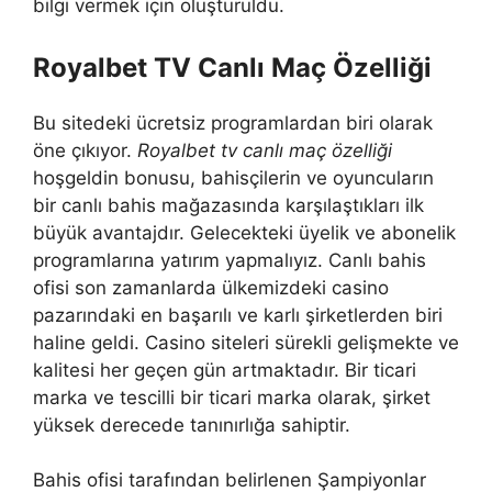
bilgi vermek için oluşturuldu.
Royalbet TV Canlı Maç Özelliği
Bu sitedeki ücretsiz programlardan biri olarak
öne çıkıyor.
Royalbet tv canlı maç özelliği
hoşgeldin bonusu, bahisçilerin ve oyuncuların
bir canlı bahis mağazasında karşılaştıkları ilk
büyük avantajdır. Gelecekteki üyelik ve abonelik
programlarına yatırım yapmalıyız. Canlı bahis
ofisi son zamanlarda ülkemizdeki casino
pazarındaki en başarılı ve karlı şirketlerden biri
haline geldi. Casino siteleri sürekli gelişmekte ve
kalitesi her geçen gün artmaktadır. Bir ticari
marka ve tescilli bir ticari marka olarak, şirket
yüksek derecede tanınırlığa sahiptir.
Bahis ofisi tarafından belirlenen Şampiyonlar