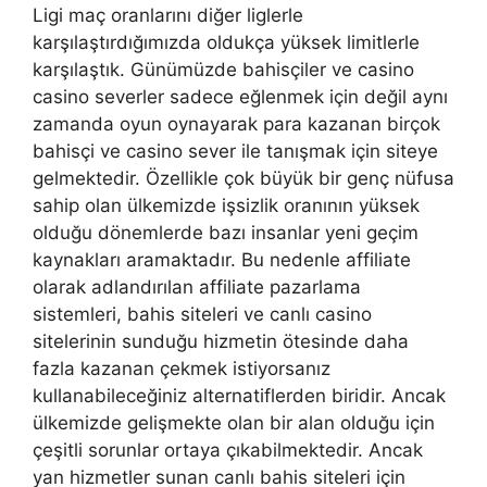
Ligi maç oranlarını diğer liglerle
karşılaştırdığımızda oldukça yüksek limitlerle
karşılaştık. Günümüzde bahisçiler ve casino
casino severler sadece eğlenmek için değil aynı
zamanda oyun oynayarak para kazanan birçok
bahisçi ve casino sever ile tanışmak için siteye
gelmektedir. Özellikle çok büyük bir genç nüfusa
sahip olan ülkemizde işsizlik oranının yüksek
olduğu dönemlerde bazı insanlar yeni geçim
kaynakları aramaktadır. Bu nedenle affiliate
olarak adlandırılan affiliate pazarlama
sistemleri, bahis siteleri ve canlı casino
sitelerinin sunduğu hizmetin ötesinde daha
fazla kazanan çekmek istiyorsanız
kullanabileceğiniz alternatiflerden biridir. Ancak
ülkemizde gelişmekte olan bir alan olduğu için
çeşitli sorunlar ortaya çıkabilmektedir. Ancak
yan hizmetler sunan canlı bahis siteleri için