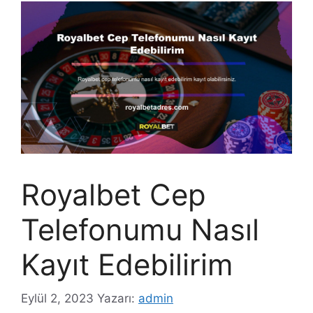
Royalbet Cep
Telefonumu Nasıl
Kayıt Edebilirim
Eylül 2, 2023
Yazarı:
admin