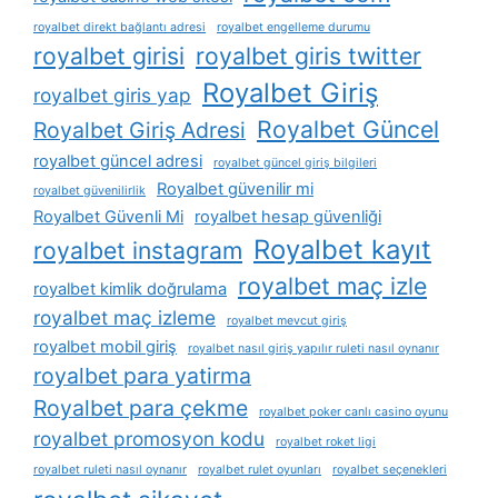
royalbet direkt bağlantı adresi
royalbet engelleme durumu
royalbet girisi
royalbet giris twitter
Royalbet Giriş
royalbet giris yap
Royalbet Güncel
Royalbet Giriş Adresi
royalbet güncel adresi
royalbet güncel giriş bilgileri
Royalbet güvenilir mi
royalbet güvenilirlik
Royalbet Güvenli Mi
royalbet hesap güvenliği
Royalbet kayıt
royalbet instagram
royalbet maç izle
royalbet kimlik doğrulama
royalbet maç izleme
royalbet mevcut giriş
royalbet mobil giriş
royalbet nasıl giriş yapılır ruleti nasıl oynanır
royalbet para yatirma
Royalbet para çekme
royalbet poker canlı casino oyunu
royalbet promosyon kodu
royalbet roket ligi
royalbet ruleti nasıl oynanır
royalbet rulet oyunları
royalbet seçenekleri