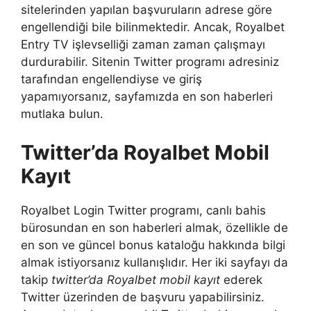
sitelerinden yapılan başvuruların adrese göre
engellendiği bile bilinmektedir. Ancak, Royalbet
Entry TV işlevselliği zaman zaman çalışmayı
durdurabilir. Sitenin Twitter programı adresiniz
tarafından engellendiyse ve giriş
yapamıyorsanız, sayfamızda en son haberleri
mutlaka bulun.
Twitter’da Royalbet Mobil
Kayıt
Royalbet Login Twitter programı, canlı bahis
bürosundan en son haberleri almak, özellikle de
en son ve güncel bonus kataloğu hakkında bilgi
almak istiyorsanız kullanışlıdır. Her iki sayfayı da
takip
twitter’da Royalbet mobil kayıt
ederek
Twitter üzerinden de başvuru yapabilirsiniz.