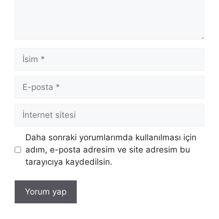
İsim
E-
posta
İnternet
sitesi
Daha sonraki yorumlarımda kullanılması için
adım, e-posta adresim ve site adresim bu
tarayıcıya kaydedilsin.