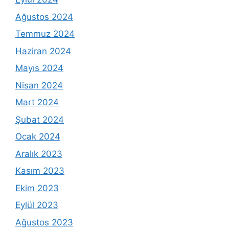
Ağustos 2024
Temmuz 2024
Haziran 2024
Mayıs 2024
Nisan 2024
Mart 2024
Şubat 2024
Ocak 2024
Aralık 2023
Kasım 2023
Ekim 2023
Eylül 2023
Ağustos 2023