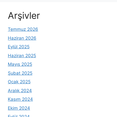
Arşivler
Temmuz 2026
Haziran 2026
Eylül 2025
Haziran 2025
Mayıs 2025
Şubat 2025
Ocak 2025
Aralık 2024
Kasım 2024
Ekim 2024
Eylül 2024