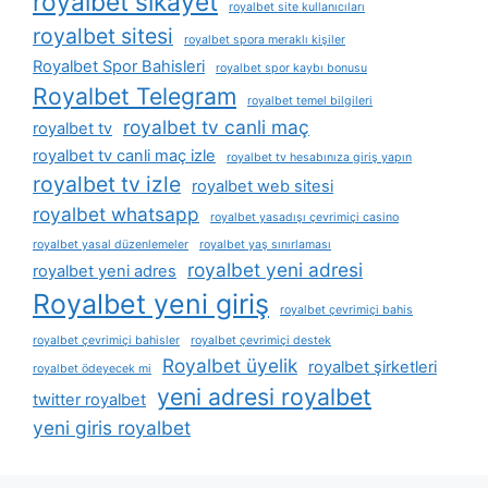
royalbet sikayet
royalbet site kullanıcıları
royalbet sitesi
royalbet spora meraklı kişiler
Royalbet Spor Bahisleri
royalbet spor kaybı bonusu
Royalbet Telegram
royalbet temel bilgileri
royalbet tv canli maç
royalbet tv
royalbet tv canli maç izle
royalbet tv hesabınıza giriş yapın
royalbet tv izle
royalbet web sitesi
royalbet whatsapp
royalbet yasadışı çevrimiçi casino
royalbet yasal düzenlemeler
royalbet yaş sınırlaması
royalbet yeni adresi
royalbet yeni adres
Royalbet yeni giriş
royalbet çevrimiçi bahis
royalbet çevrimiçi bahisler
royalbet çevrimiçi destek
Royalbet üyelik
royalbet şirketleri
royalbet ödeyecek mi
yeni adresi royalbet
twitter royalbet
yeni giris royalbet