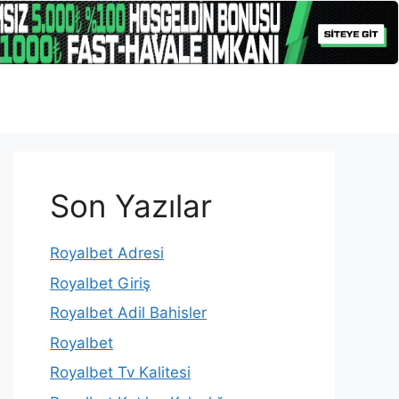
Son Yazılar
Royalbet Adresi
Royalbet Giriş
Royalbet Adil Bahisler
Royalbet
Royalbet Tv Kalitesi