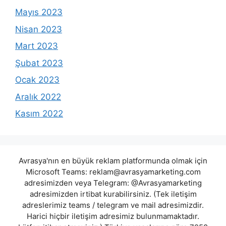
Mayıs 2023
Nisan 2023
Mart 2023
Şubat 2023
Ocak 2023
Aralık 2022
Kasım 2022
Avrasya'nın en büyük reklam platformunda olmak için
Microsoft Teams:
reklam@avrasyamarketing.com
adresimizden veya Telegram: @Avrasyamarketing
adresimizden irtibat kurabilirsiniz. (Tek iletişim
adreslerimiz teams / telegram ve mail adresimizdir.
Harici hiçbir iletişim adresimiz bulunmamaktadır.