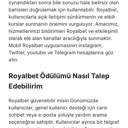
oynandıktan sonra bile sonucu hala belirsiz olan
bahisleri doğrulamak için kullanılabilir. Royalbet,
kullanıcılarla açık iletişimi sürdürmenin ve etkili
kurslar sunmanın önemini vurguluyor. Amacımız,
hizmetlerimizi bildirimleri Royalbet ve etkileşimli
olarak ele alan kanallar aracılığıyla sunmaktır.
Mobil Royalbet uygulamasının instagram,
Twitter, youtube ve Telegram hesaplarına göz
atın.
Royalbet Ödülümü Nasıl Talep
Edebilirim
Royalbet güvenebilir misin Günümüzde
kullanıcılar, genel kullanıcı desteği için canlı
sohbet veya e-posta yoluyla yardım arama
seçeneğine sahiptir. Kullanıcılar ayrıca bir telgraf