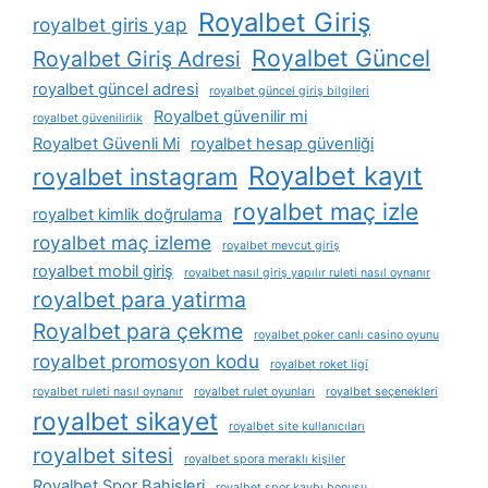
Royalbet Giriş
royalbet giris yap
Royalbet Güncel
Royalbet Giriş Adresi
royalbet güncel adresi
royalbet güncel giriş bilgileri
Royalbet güvenilir mi
royalbet güvenilirlik
Royalbet Güvenli Mi
royalbet hesap güvenliği
Royalbet kayıt
royalbet instagram
royalbet maç izle
royalbet kimlik doğrulama
royalbet maç izleme
royalbet mevcut giriş
royalbet mobil giriş
royalbet nasıl giriş yapılır ruleti nasıl oynanır
royalbet para yatirma
Royalbet para çekme
royalbet poker canlı casino oyunu
royalbet promosyon kodu
royalbet roket ligi
royalbet ruleti nasıl oynanır
royalbet rulet oyunları
royalbet seçenekleri
royalbet sikayet
royalbet site kullanıcıları
royalbet sitesi
royalbet spora meraklı kişiler
Royalbet Spor Bahisleri
royalbet spor kaybı bonusu