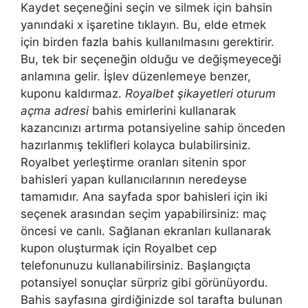
Kaydet seçeneğini seçin ve silmek için bahsin
yanındaki x işaretine tıklayın. Bu, elde etmek
için birden fazla bahis kullanılmasını gerektirir.
Bu, tek bir seçeneğin olduğu ve değişmeyeceği
anlamına gelir. İşlev düzenlemeye benzer,
kuponu kaldırmaz.
Royalbet şikayetleri oturum
açma adresi
bahis emirlerini kullanarak
kazancınızı artırma potansiyeline sahip önceden
hazırlanmış teklifleri kolayca bulabilirsiniz.
Royalbet yerleştirme oranları sitenin spor
bahisleri yapan kullanıcılarının neredeyse
tamamıdır. Ana sayfada spor bahisleri için iki
seçenek arasından seçim yapabilirsiniz: maç
öncesi ve canlı. Sağlanan ekranları kullanarak
kupon oluşturmak için Royalbet cep
telefonunuzu kullanabilirsiniz. Başlangıçta
potansiyel sonuçlar sürpriz gibi görünüyordu.
Bahis sayfasına girdiğinizde sol tarafta bulunan