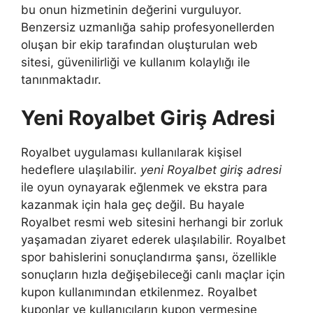
bu onun hizmetinin değerini vurguluyor.
Benzersiz uzmanlığa sahip profesyonellerden
oluşan bir ekip tarafından oluşturulan web
sitesi, güvenilirliği ve kullanım kolaylığı ile
tanınmaktadır.
Yeni Royalbet Giriş Adresi
Royalbet uygulaması kullanılarak kişisel
hedeflere ulaşılabilir.
yeni Royalbet giriş adresi
ile oyun oynayarak eğlenmek ve ekstra para
kazanmak için hala geç değil. Bu hayale
Royalbet resmi web sitesini herhangi bir zorluk
yaşamadan ziyaret ederek ulaşılabilir. Royalbet
spor bahislerini sonuçlandırma şansı, özellikle
sonuçların hızla değişebileceği canlı maçlar için
kupon kullanımından etkilenmez. Royalbet
kuponlar ve kullanıcıların kupon vermesine