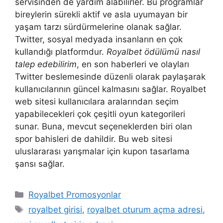
servisinden de yardım alabilirler. Bu programlar
bireylerin sürekli aktif ve asla uyumayan bir
yaşam tarzı sürdürmelerine olanak sağlar.
Twitter, sosyal medyada insanların en çok
kullandığı platformdur.
Royalbet ödülümü nasıl
talep edebilirim
, en son haberleri ve olayları
Twitter beslemesinde düzenli olarak paylaşarak
kullanıcılarının güncel kalmasını sağlar. Royalbet
web sitesi kullanıcılara aralarından seçim
yapabilecekleri çok çeşitli oyun kategorileri
sunar. Buna, mevcut seçeneklerden biri olan
spor bahisleri de dahildir. Bu web sitesi
uluslararası yarışmalar için kupon tasarlama
şansı sağlar.
Kategoriler
Royalbet Promosyonlar
Etiketler
royalbet girisi
,
royalbet oturum açma adresi
,