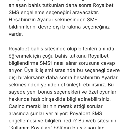
anlaşan bahis tutkunları daha sonra Royalbet
SMS engelleme seçeneğini arayacaktır.
Hesabınızın Ayarlar sekmesinden SMS
bildirimlerini devre dışı bırakma seçeneğiniz
vardır.
Royalbet bahis sitesinde olup bitenleri anında
öğrenmek için çoğu bahis tutkunu Royalbet
bilgilendirme SMS’i nasıl alınır sorusuna cevap
arıyor. Üyelik işlemi sırasında bu seçeneği devre
dışı bırakırsanız daha sonra hesabınızın Ayarlar
sekmesinden yeniden etkinleştirebilirsiniz. Bu
sayede yeni bonus seçenekleri ve özel oyunlar
hakkında hızlı bir şekilde bilgi edinebilirsiniz.
Casino meraklılarının merak ettiği sorular
arasında şunlar yer alıyor: Royalbet SMS
engellemesi ve bilgileri nedir? Bu web sitesinin
“Kullanım Koşulları” bölümü bu sık sorulan