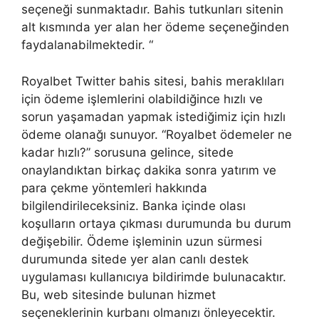
seçeneği sunmaktadır. Bahis tutkunları sitenin
alt kısmında yer alan her ödeme seçeneğinden
faydalanabilmektedir. “
Royalbet Twitter bahis sitesi, bahis meraklıları
için ödeme işlemlerini olabildiğince hızlı ve
sorun yaşamadan yapmak istediğimiz için hızlı
ödeme olanağı sunuyor. “Royalbet ödemeler ne
kadar hızlı?” sorusuna gelince, sitede
onaylandıktan birkaç dakika sonra yatırım ve
para çekme yöntemleri hakkında
bilgilendirileceksiniz. Banka içinde olası
koşulların ortaya çıkması durumunda bu durum
değişebilir. Ödeme işleminin uzun sürmesi
durumunda sitede yer alan canlı destek
uygulaması kullanıcıya bildirimde bulunacaktır.
Bu, web sitesinde bulunan hizmet
seçeneklerinin kurbanı olmanızı önleyecektir.