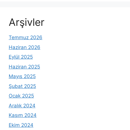
Arşivler
Temmuz 2026
Haziran 2026
Eylül 2025
Haziran 2025
Mayıs 2025
Şubat 2025
Ocak 2025
Aralık 2024
Kasım 2024
Ekim 2024