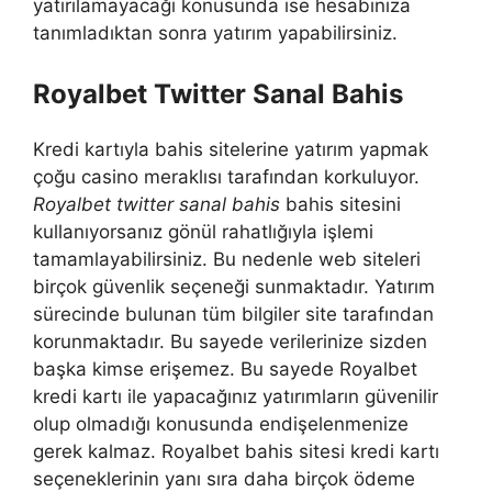
yatırılamayacağı konusunda ise hesabınıza
tanımladıktan sonra yatırım yapabilirsiniz.
Royalbet Twitter Sanal Bahis
Kredi kartıyla bahis sitelerine yatırım yapmak
çoğu casino meraklısı tarafından korkuluyor.
Royalbet twitter sanal bahis
bahis sitesini
kullanıyorsanız gönül rahatlığıyla işlemi
tamamlayabilirsiniz. Bu nedenle web siteleri
birçok güvenlik seçeneği sunmaktadır. Yatırım
sürecinde bulunan tüm bilgiler site tarafından
korunmaktadır. Bu sayede verilerinize sizden
başka kimse erişemez. Bu sayede Royalbet
kredi kartı ile yapacağınız yatırımların güvenilir
olup olmadığı konusunda endişelenmenize
gerek kalmaz. Royalbet bahis sitesi kredi kartı
seçeneklerinin yanı sıra daha birçok ödeme