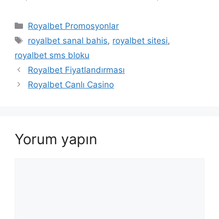
Kategoriler
Royalbet Promosyonlar
Etiketler
royalbet sanal bahis
,
royalbet sitesi
,
royalbet sms bloku
Royalbet Fiyatlandırması
Royalbet Canlı Casino
Yorum yapın
Yorum