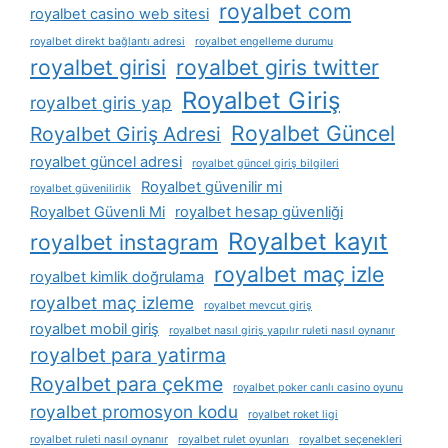
royalbet com
royalbet casino web sitesi
royalbet direkt bağlantı adresi
royalbet engelleme durumu
royalbet girisi
royalbet giris twitter
Royalbet Giriş
royalbet giris yap
Royalbet Güncel
Royalbet Giriş Adresi
royalbet güncel adresi
royalbet güncel giriş bilgileri
Royalbet güvenilir mi
royalbet güvenilirlik
Royalbet Güvenli Mi
royalbet hesap güvenliği
Royalbet kayıt
royalbet instagram
royalbet maç izle
royalbet kimlik doğrulama
royalbet maç izleme
royalbet mevcut giriş
royalbet mobil giriş
royalbet nasıl giriş yapılır ruleti nasıl oynanır
royalbet para yatirma
Royalbet para çekme
royalbet poker canlı casino oyunu
royalbet promosyon kodu
royalbet roket ligi
royalbet ruleti nasıl oynanır
royalbet rulet oyunları
royalbet seçenekleri