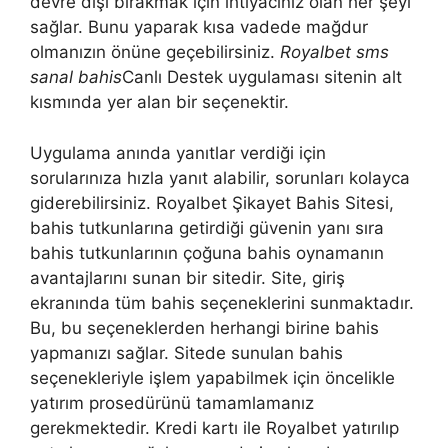
devre dışı bırakmak için ihtiyacınız olan her şeyi
sağlar. Bunu yaparak kısa vadede mağdur
olmanızın önüne geçebilirsiniz.
Royalbet sms
sanal bahis
Canlı Destek uygulaması sitenin alt
kısmında yer alan bir seçenektir.
Uygulama anında yanıtlar verdiği için
sorularınıza hızla yanıt alabilir, sorunları kolayca
giderebilirsiniz. Royalbet Şikayet Bahis Sitesi,
bahis tutkunlarına getirdiği güvenin yanı sıra
bahis tutkunlarının çoğuna bahis oynamanın
avantajlarını sunan bir sitedir. Site, giriş
ekranında tüm bahis seçeneklerini sunmaktadır.
Bu, bu seçeneklerden herhangi birine bahis
yapmanızı sağlar. Sitede sunulan bahis
seçenekleriyle işlem yapabilmek için öncelikle
yatırım prosedürünü tamamlamanız
gerekmektedir. Kredi kartı ile Royalbet yatırılıp