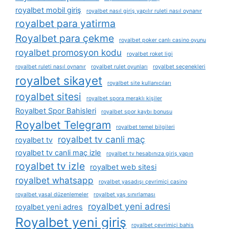
royalbet mobil giriş
royalbet nasıl giriş yapılır ruleti nasıl oynanır
royalbet para yatirma
Royalbet para çekme
royalbet poker canlı casino oyunu
royalbet promosyon kodu
royalbet roket ligi
royalbet ruleti nasıl oynanır
royalbet rulet oyunları
royalbet seçenekleri
royalbet sikayet
royalbet site kullanıcıları
royalbet sitesi
royalbet spora meraklı kişiler
Royalbet Spor Bahisleri
royalbet spor kaybı bonusu
Royalbet Telegram
royalbet temel bilgileri
royalbet tv canli maç
royalbet tv
royalbet tv canli maç izle
royalbet tv hesabınıza giriş yapın
royalbet tv izle
royalbet web sitesi
royalbet whatsapp
royalbet yasadışı çevrimiçi casino
royalbet yasal düzenlemeler
royalbet yaş sınırlaması
royalbet yeni adresi
royalbet yeni adres
Royalbet yeni giriş
royalbet çevrimiçi bahis