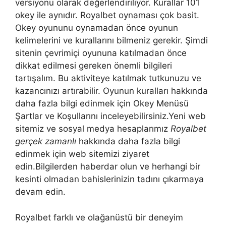
versiyonu olarak değerlendiriliyor. Kurallar 101
okey ile aynıdır. Royalbet oynaması çok basit.
Okey oyununu oynamadan önce oyunun
kelimelerini ve kurallarını bilmeniz gerekir. Şimdi
sitenin çevrimiçi oyununa katılmadan önce
dikkat edilmesi gereken önemli bilgileri
tartışalım. Bu aktiviteye katılmak tutkunuzu ve
kazancınızı artırabilir. Oyunun kuralları hakkında
daha fazla bilgi edinmek için Okey Menüsü
Şartlar ve Koşullarını inceleyebilirsiniz.Yeni web
sitemiz ve sosyal medya hesaplarımız
Royalbet
gerçek zamanlı
hakkında daha fazla bilgi
edinmek için web sitemizi ziyaret
edin.Bilgilerden haberdar olun ve herhangi bir
kesinti olmadan bahislerinizin tadını çıkarmaya
devam edin.
Royalbet farklı ve olağanüstü bir deneyim