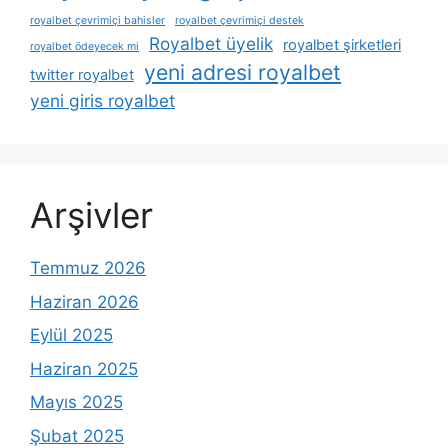
royalbet çevrimiçi bahisler
royalbet çevrimiçi destek
Royalbet üyelik
royalbet şirketleri
royalbet ödeyecek mi
yeni adresi royalbet
twitter royalbet
yeni giris royalbet
Arşivler
Temmuz 2026
Haziran 2026
Eylül 2025
Haziran 2025
Mayıs 2025
Şubat 2025