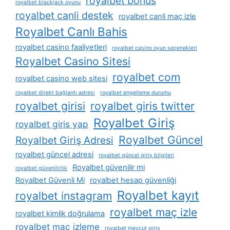
royalbet bonus
royalbet blackjack oyunu
royalbet canli destek
royalbet canli maç izle
Royalbet Canlı Bahis
royalbet casino faaliyetleri
royalbet casino oyun seçenekleri
Royalbet Casino Sitesi
royalbet com
royalbet casino web sitesi
royalbet direkt bağlantı adresi
royalbet engelleme durumu
royalbet girisi
royalbet giris twitter
Royalbet Giriş
royalbet giris yap
Royalbet Güncel
Royalbet Giriş Adresi
royalbet güncel adresi
royalbet güncel giriş bilgileri
Royalbet güvenilir mi
royalbet güvenilirlik
Royalbet Güvenli Mi
royalbet hesap güvenliği
Royalbet kayıt
royalbet instagram
royalbet maç izle
royalbet kimlik doğrulama
royalbet maç izleme
royalbet mevcut giriş