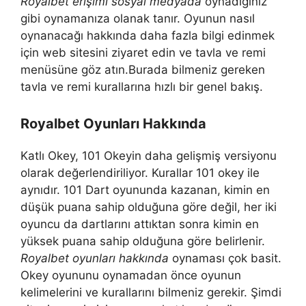
Royalbet erişimi sosyal medyada
oynadığınız
gibi oynamanıza olanak tanır. Oyunun nasıl
oynanacağı hakkında daha fazla bilgi edinmek
için web sitesini ziyaret edin ve tavla ve remi
menüsüne göz atın.Burada bilmeniz gereken
tavla ve remi kurallarına hızlı bir genel bakış.
Royalbet Oyunları Hakkında
Katlı Okey, 101 Okeyin daha gelişmiş versiyonu
olarak değerlendiriliyor. Kurallar 101 okey ile
aynıdır. 101 Dart oyununda kazanan, kimin en
düşük puana sahip olduğuna göre değil, her iki
oyuncu da dartlarını attıktan sonra kimin en
yüksek puana sahip olduğuna göre belirlenir.
Royalbet oyunları hakkında
oynaması çok basit.
Okey oyununu oynamadan önce oyunun
kelimelerini ve kurallarını bilmeniz gerekir. Şimdi