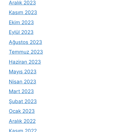
Aralık 2023
Kasım 2023
Ekim 2023
Eylül 2023
Ağustos 2023
Temmuz 2023
Haziran 2023
Mayıs 2023
Nisan 2023
Mart 2023
Şubat 2023
Ocak 2023
Aralık 2022
Kasım 2022