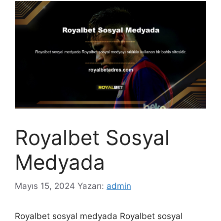
Royalbet Sosyal
Medyada
Mayıs 15, 2024
Yazarı:
admin
Royalbet sosyal medyada Royalbet sosyal