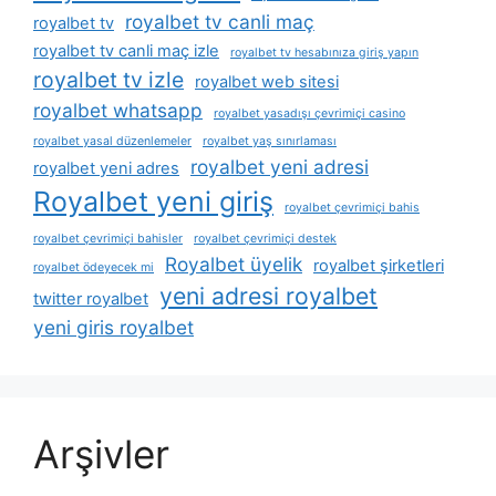
royalbet tv canli maç
royalbet tv
royalbet tv canli maç izle
royalbet tv hesabınıza giriş yapın
royalbet tv izle
royalbet web sitesi
royalbet whatsapp
royalbet yasadışı çevrimiçi casino
royalbet yasal düzenlemeler
royalbet yaş sınırlaması
royalbet yeni adresi
royalbet yeni adres
Royalbet yeni giriş
royalbet çevrimiçi bahis
royalbet çevrimiçi bahisler
royalbet çevrimiçi destek
Royalbet üyelik
royalbet şirketleri
royalbet ödeyecek mi
yeni adresi royalbet
twitter royalbet
yeni giris royalbet
Arşivler