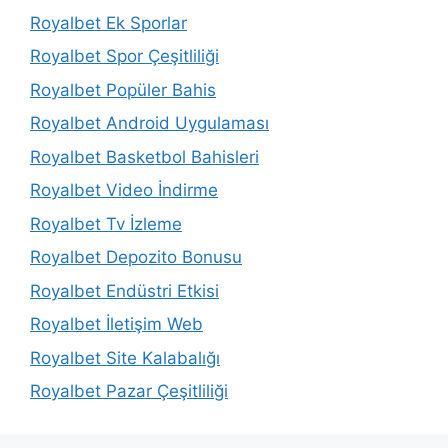
Royalbet Ek Sporlar
Royalbet Spor Çeşitliliği
Royalbet Popüler Bahis
Royalbet Android Uygulaması
Royalbet Basketbol Bahisleri
Royalbet Video İndirme
Royalbet Tv İzleme
Royalbet Depozito Bonusu
Royalbet Endüstri Etkisi
Royalbet İletişim Web
Royalbet Site Kalabalığı
Royalbet Pazar Çeşitliliği