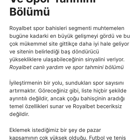
Bölümü
Royalbet spor bahisleri segmenti muhtemelen
bugüne kadarki en büyük gelişmeyi gördü ve bu
çok mükemmel site gittikçe daha iyi hale geliyor
ve sitenin belirlediği baş döndürücü
yüksekliklere ulaşabileceğinin sinyalini veriyor.
Royalbet canlı yardım ve spor tahmini bölümü
İyileştirmenin bir yolu, sundukları spor sayısını
artırmaktır. Göreceğiniz gibi, liste hiçbir şekilde
ayrıntılı değildir, ancak çoğu bahisçinin aradığı
temel özellikleri sunar ve Royalbet beceriksiz
değildir.
Eklemek istediğimiz bir şey de pazar
kapsamının çok yüksek olduğu. Futbol ve tenis