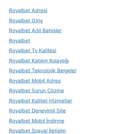
Royalbet Adresi
Royalbet Giriş
Royalbet Adil Bahisler
Royalbet
Royalbet Tv Kalitesi
Royalbet Katılım Kolaylığı
Royalbet Teknolojik Belgeler
Royalbet Mobil Adres
Royalbet Sorun Çözme
Royalbet Kaliteli Hizmetler
Royalbet Deneyimli Site
Royalbet Mobil İndirme
Royalbet Sosyal İletişim