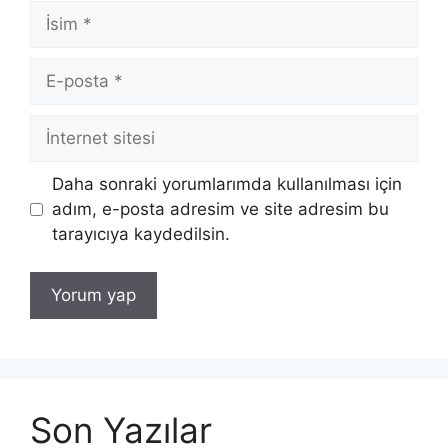
İsim
E-
posta
İnternet
sitesi
Daha sonraki yorumlarımda kullanılması için
adım, e-posta adresim ve site adresim bu
tarayıcıya kaydedilsin.
Son Yazılar