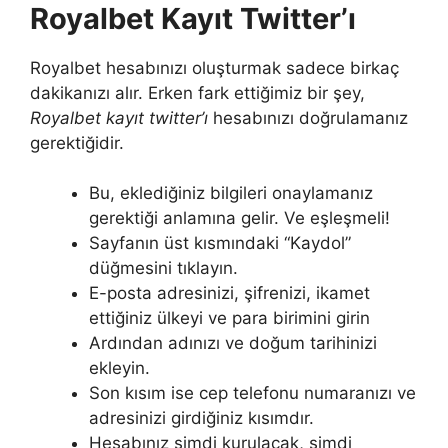
Royalbet Kayıt Twitter’ı
Royalbet hesabınızı oluşturmak sadece birkaç
dakikanızı alır. Erken fark ettiğimiz bir şey,
Royalbet kayıt twitter’ı
hesabınızı doğrulamanız
gerektiğidir.
Bu, eklediğiniz bilgileri onaylamanız
gerektiği anlamına gelir. Ve eşleşmeli!
Sayfanın üst kısmındaki “Kaydol”
düğmesini tıklayın.
E-posta adresinizi, şifrenizi, ikamet
ettiğiniz ülkeyi ve para birimini girin
Ardından adınızı ve doğum tarihinizi
ekleyin.
Son kısım ise cep telefonu numaranızı ve
adresinizi girdiğiniz kısımdır.
Hesabınız şimdi kurulacak, şimdi