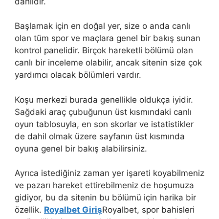
dahildir.
Başlamak için en doğal yer, size o anda canlı
olan tüm spor ve maçlara genel bir bakış sunan
kontrol panelidir. Birçok hareketli bölümü olan
canlı bir inceleme olabilir, ancak sitenin size çok
yardımcı olacak bölümleri vardır.
Koşu merkezi burada genellikle oldukça iyidir.
Sağdaki araç çubuğunun üst kısmındaki canlı
oyun tablosuyla, en son skorlar ve istatistikler
de dahil olmak üzere sayfanın üst kısmında
oyuna genel bir bakış alabilirsiniz.
Ayrıca istediğiniz zaman yer işareti koyabilmeniz
ve pazarı hareket ettirebilmeniz de hoşumuza
gidiyor, bu da sitenin bu bölümü için harika bir
özellik.
Royalbet Giriş
Royalbet, spor bahisleri