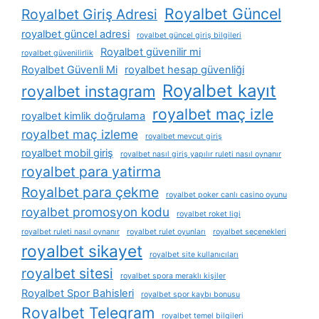
Royalbet Güncel
Royalbet Giriş Adresi
royalbet güncel adresi
royalbet güncel giriş bilgileri
Royalbet güvenilir mi
royalbet güvenilirlik
Royalbet Güvenli Mi
royalbet hesap güvenliği
Royalbet kayıt
royalbet instagram
royalbet maç izle
royalbet kimlik doğrulama
royalbet maç izleme
royalbet mevcut giriş
royalbet mobil giriş
royalbet nasıl giriş yapılır ruleti nasıl oynanır
royalbet para yatirma
Royalbet para çekme
royalbet poker canlı casino oyunu
royalbet promosyon kodu
royalbet roket ligi
royalbet ruleti nasıl oynanır
royalbet rulet oyunları
royalbet seçenekleri
royalbet sikayet
royalbet site kullanıcıları
royalbet sitesi
royalbet spora meraklı kişiler
Royalbet Spor Bahisleri
royalbet spor kaybı bonusu
Royalbet Telegram
royalbet temel bilgileri