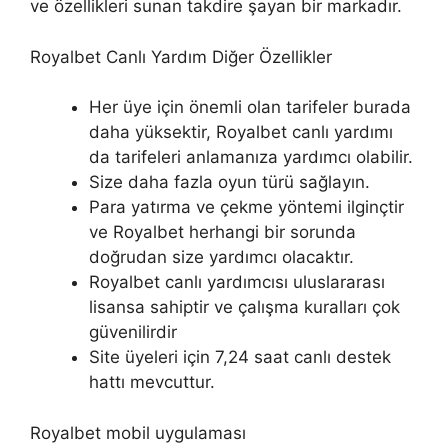
ve özellikleri sunan takdire şayan bir markadır.
Royalbet Canlı Yardım Diğer Özellikler
Her üye için önemli olan tarifeler burada
daha yüksektir, Royalbet canlı yardımı
da tarifeleri anlamanıza yardımcı olabilir.
Size daha fazla oyun türü sağlayın.
Para yatırma ve çekme yöntemi ilginçtir
ve Royalbet herhangi bir sorunda
doğrudan size yardımcı olacaktır.
Royalbet canlı yardımcısı uluslararası
lisansa sahiptir ve çalışma kuralları çok
güvenilirdir
Site üyeleri için 7,24 saat canlı destek
hattı mevcuttur.
Royalbet mobil uygulaması