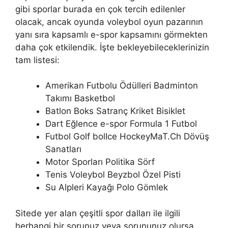
gibi sporlar burada en çok tercih edilenler
olacak, ancak oyunda voleybol oyun pazarının
yanı sıra kapsamlı e-spor kapsamını görmekten
daha çok etkilendik. İşte bekleyebileceklerinizin
tam listesi:
Amerikan Futbolu Ödülleri Badminton
Takımı Basketbol
Batlon Boks Satranç Kriket Bisiklet
Dart Eğlence e-spor Formula 1 Futbol
Futbol Golf bolIce HockeyMaT.Ch Dövüş
Sanatları
Motor Sporları Politika Sörf
Tenis Voleybol Beyzbol Özel Pisti
Su Alpleri Kayağı Polo Gömlek
Sitede yer alan çeşitli spor dalları ile ilgili
herhangi bir sorunuz veya sorununuz olursa