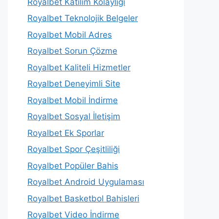
Royalbet Katılım Kolaylığı
Royalbet Teknolojik Belgeler
Royalbet Mobil Adres
Royalbet Sorun Çözme
Royalbet Kaliteli Hizmetler
Royalbet Deneyimli Site
Royalbet Mobil İndirme
Royalbet Sosyal İletişim
Royalbet Ek Sporlar
Royalbet Spor Çeşitliliği
Royalbet Popüler Bahis
Royalbet Android Uygulaması
Royalbet Basketbol Bahisleri
Royalbet Video İndirme