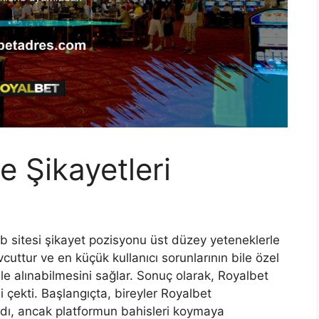
e Şikayetleri
b sitesi şikayet pozisyonu üst düzey yeteneklerle
ttur ve en küçük kullanıcı sorunlarının bile özel
ele alınabilmesini sağlar. Sonuç olarak, Royalbet
i çekti. Başlangıçta, bireyler Royalbet
rdı, ancak platformun bahisleri koymaya