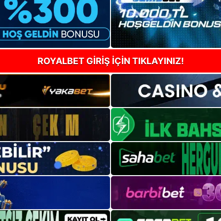
ROYALBET GİRİŞ İÇİN TIKLAYINIZ!