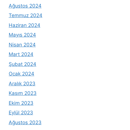
Ağustos 2024
Temmuz 2024
Haziran 2024
Mayıs 2024
Nisan 2024
Mart 2024
Şubat 2024
Ocak 2024
Aralık 2023
Kasım 2023
Ekim 2023
Eylül 2023
Ağustos 2023