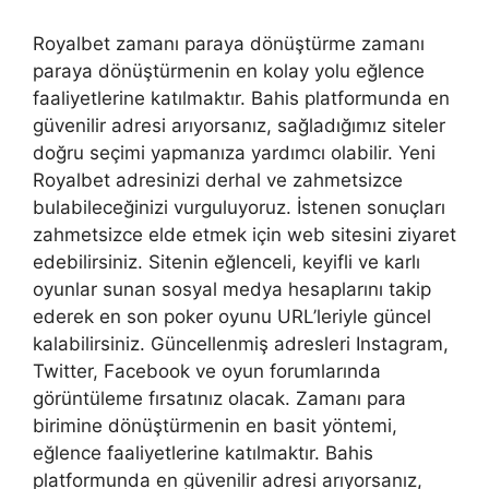
Royalbet zamanı paraya dönüştürme zamanı
paraya dönüştürmenin en kolay yolu eğlence
faaliyetlerine katılmaktır. Bahis platformunda en
güvenilir adresi arıyorsanız, sağladığımız siteler
doğru seçimi yapmanıza yardımcı olabilir. Yeni
Royalbet adresinizi derhal ve zahmetsizce
bulabileceğinizi vurguluyoruz. İstenen sonuçları
zahmetsizce elde etmek için web sitesini ziyaret
edebilirsiniz. Sitenin eğlenceli, keyifli ve karlı
oyunlar sunan sosyal medya hesaplarını takip
ederek en son poker oyunu URL’leriyle güncel
kalabilirsiniz. Güncellenmiş adresleri Instagram,
Twitter, Facebook ve oyun forumlarında
görüntüleme fırsatınız olacak. Zamanı para
birimine dönüştürmenin en basit yöntemi,
eğlence faaliyetlerine katılmaktır. Bahis
platformunda en güvenilir adresi arıyorsanız,