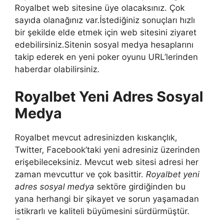
Royalbet web sitesine üye olacaksınız. Çok
sayıda olanağınız var.İstediğiniz sonuçları hızlı
bir şekilde elde etmek için web sitesini ziyaret
edebilirsiniz.Sitenin sosyal medya hesaplarını
takip ederek en yeni poker oyunu URL’lerinden
haberdar olabilirsiniz.
Royalbet Yeni Adres Sosyal
Medya
Royalbet mevcut adresinizden kıskançlık,
Twitter, Facebook’taki yeni adresiniz üzerinden
erişebileceksiniz. Mevcut web sitesi adresi her
zaman mevcuttur ve çok basittir.
Royalbet yeni
adres sosyal medya
sektöre girdiğinden bu
yana herhangi bir şikayet ve sorun yaşamadan
istikrarlı ve kaliteli büyümesini sürdürmüştür.