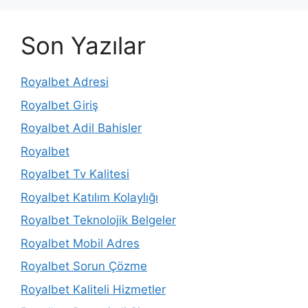
Son Yazılar
Royalbet Adresi
Royalbet Giriş
Royalbet Adil Bahisler
Royalbet
Royalbet Tv Kalitesi
Royalbet Katılım Kolaylığı
Royalbet Teknolojik Belgeler
Royalbet Mobil Adres
Royalbet Sorun Çözme
Royalbet Kaliteli Hizmetler