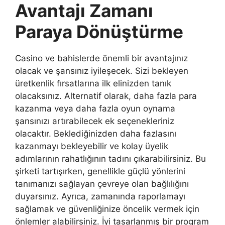
Avantajı Zamanı
Paraya Dönüştürme
Casino ve bahislerde önemli bir avantajınız
olacak ve şansınız iyileşecek. Sizi bekleyen
üretkenlik fırsatlarına ilk elinizden tanık
olacaksınız. Alternatif olarak, daha fazla para
kazanma veya daha fazla oyun oynama
şansınızı artırabilecek ek seçenekleriniz
olacaktır. Beklediğinizden daha fazlasını
kazanmayı bekleyebilir ve kolay üyelik
adımlarının rahatlığının tadını çıkarabilirsiniz. Bu
şirketi tartışırken, genellikle güçlü yönlerini
tanımanızı sağlayan çevreye olan bağlılığını
duyarsınız. Ayrıca, zamanında raporlamayı
sağlamak ve güvenliğinize öncelik vermek için
önlemler alabilirsiniz. İyi tasarlanmış bir program