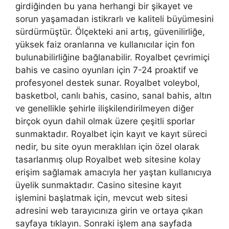
girdiğinden bu yana herhangi bir şikayet ve
sorun yaşamadan istikrarlı ve kaliteli büyümesini
sürdürmüştür. Ölçekteki ani artış, güvenilirliğe,
yüksek faiz oranlarına ve kullanıcılar için fon
bulunabilirliğine bağlanabilir. Royalbet çevrimiçi
bahis ve casino oyunları için 7-24 proaktif ve
profesyonel destek sunar. Royalbet voleybol,
basketbol, ​​canlı bahis, casino, sanal bahis, altın
ve genellikle şehirle ilişkilendirilmeyen diğer
birçok oyun dahil olmak üzere çeşitli sporlar
sunmaktadır. Royalbet için kayıt ve kayıt süreci
nedir, bu site oyun meraklıları için özel olarak
tasarlanmış olup Royalbet web sitesine kolay
erişim sağlamak amacıyla her yaştan kullanıcıya
üyelik sunmaktadır. Casino sitesine kayıt
işlemini başlatmak için, mevcut web sitesi
adresini web tarayıcınıza girin ve ortaya çıkan
sayfaya tıklayın. Sonraki işlem ana sayfada