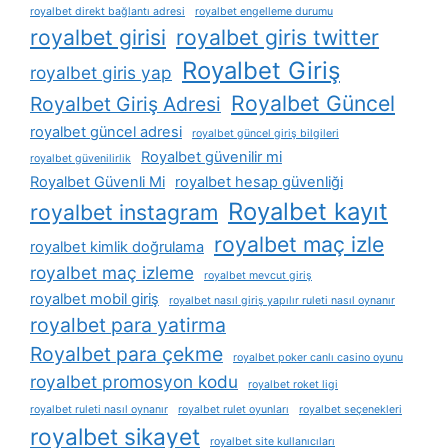
royalbet direkt bağlantı adresi
royalbet engelleme durumu
royalbet girisi
royalbet giris twitter
Royalbet Giriş
royalbet giris yap
Royalbet Güncel
Royalbet Giriş Adresi
royalbet güncel adresi
royalbet güncel giriş bilgileri
Royalbet güvenilir mi
royalbet güvenilirlik
Royalbet Güvenli Mi
royalbet hesap güvenliği
Royalbet kayıt
royalbet instagram
royalbet maç izle
royalbet kimlik doğrulama
royalbet maç izleme
royalbet mevcut giriş
royalbet mobil giriş
royalbet nasıl giriş yapılır ruleti nasıl oynanır
royalbet para yatirma
Royalbet para çekme
royalbet poker canlı casino oyunu
royalbet promosyon kodu
royalbet roket ligi
royalbet ruleti nasıl oynanır
royalbet rulet oyunları
royalbet seçenekleri
royalbet sikayet
royalbet site kullanıcıları