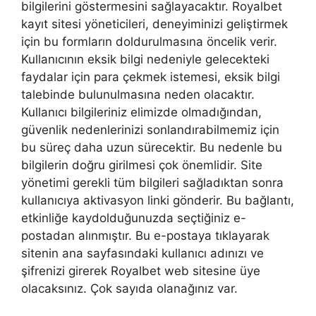
bilgilerini göstermesini sağlayacaktır. Royalbet
kayıt sitesi yöneticileri, deneyiminizi geliştirmek
için bu formların doldurulmasına öncelik verir.
Kullanıcının eksik bilgi nedeniyle gelecekteki
faydalar için para çekmek istemesi, eksik bilgi
talebinde bulunulmasına neden olacaktır.
Kullanıcı bilgileriniz elimizde olmadığından,
güvenlik nedenlerinizi sonlandırabilmemiz için
bu süreç daha uzun sürecektir. Bu nedenle bu
bilgilerin doğru girilmesi çok önemlidir. Site
yönetimi gerekli tüm bilgileri sağladıktan sonra
kullanıcıya aktivasyon linki gönderir. Bu bağlantı,
etkinliğe kaydolduğunuzda seçtiğiniz e-
postadan alınmıştır. Bu e-postaya tıklayarak
sitenin ana sayfasındaki kullanıcı adınızı ve
şifrenizi girerek Royalbet web sitesine üye
olacaksınız. Çok sayıda olanağınız var.