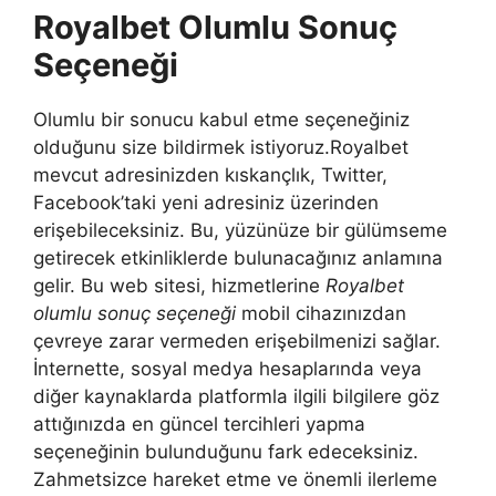
Royalbet Olumlu Sonuç
Seçeneği
Olumlu bir sonucu kabul etme seçeneğiniz
olduğunu size bildirmek istiyoruz.Royalbet
mevcut adresinizden kıskançlık, Twitter,
Facebook’taki yeni adresiniz üzerinden
erişebileceksiniz. Bu, yüzünüze bir gülümseme
getirecek etkinliklerde bulunacağınız anlamına
gelir. Bu web sitesi, hizmetlerine
Royalbet
olumlu sonuç seçeneği
mobil cihazınızdan
çevreye zarar vermeden erişebilmenizi sağlar.
İnternette, sosyal medya hesaplarında veya
diğer kaynaklarda platformla ilgili bilgilere göz
attığınızda en güncel tercihleri ​​yapma
seçeneğinin bulunduğunu fark edeceksiniz.
Zahmetsizce hareket etme ve önemli ilerleme