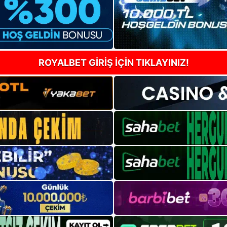
ROYALBET GİRİŞ İÇİN TIKLAYINIZ!