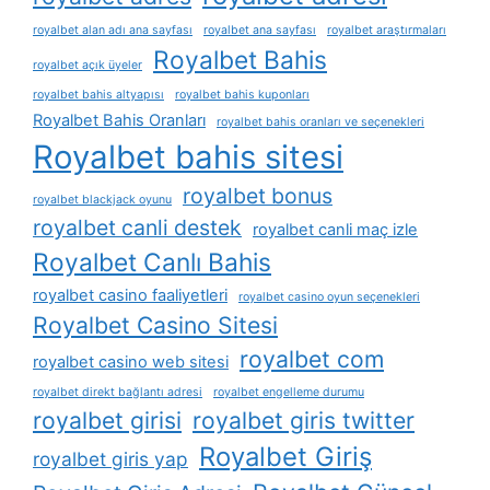
royalbet alan adı ana sayfası
royalbet ana sayfası
royalbet araştırmaları
Royalbet Bahis
royalbet açık üyeler
royalbet bahis altyapısı
royalbet bahis kuponları
Royalbet Bahis Oranları
royalbet bahis oranları ve seçenekleri
Royalbet bahis sitesi
royalbet bonus
royalbet blackjack oyunu
royalbet canli destek
royalbet canli maç izle
Royalbet Canlı Bahis
royalbet casino faaliyetleri
royalbet casino oyun seçenekleri
Royalbet Casino Sitesi
royalbet com
royalbet casino web sitesi
royalbet direkt bağlantı adresi
royalbet engelleme durumu
royalbet girisi
royalbet giris twitter
Royalbet Giriş
royalbet giris yap