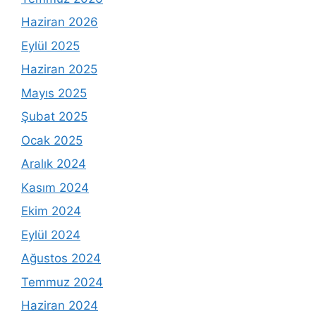
Haziran 2026
Eylül 2025
Haziran 2025
Mayıs 2025
Şubat 2025
Ocak 2025
Aralık 2024
Kasım 2024
Ekim 2024
Eylül 2024
Ağustos 2024
Temmuz 2024
Haziran 2024