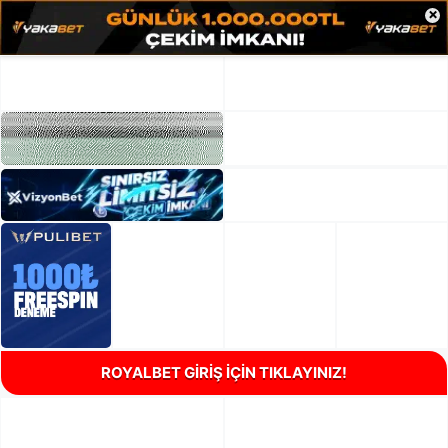
×
ROYALBET GİRİŞ İÇİN TIKLAYINIZ!