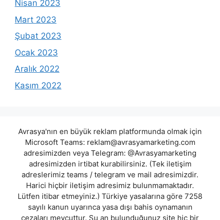
Nisan 2023
Mart 2023
Şubat 2023
Ocak 2023
Aralık 2022
Kasım 2022
Avrasya'nın en büyük reklam platformunda olmak için
Microsoft Teams:
reklam@avrasyamarketing.com
adresimizden veya Telegram: @Avrasyamarketing
adresimizden irtibat kurabilirsiniz. (Tek iletişim
adreslerimiz teams / telegram ve mail adresimizdir.
Harici hiçbir iletişim adresimiz bulunmamaktadır.
Lütfen itibar etmeyiniz.) Türkiye yasalarına göre 7258
sayılı kanun uyarınca yasa dışı bahis oynamanın
cezaları mevcuttur. Şu an bulunduğunuz site hiç bir