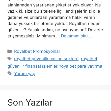
alanlarından yararlanan şirketler yok oluyor. Ne
yazık ki, size bu sitelerle ilgili endişelerinizi dile
getirme ve onlardan yararlanma hakkı veren
daha yüksek bir otorite yoktur. Royalbet neden
güvenilir? Yasaklandım, ne oynuyorsun? Devlete
erişemezsiniz. Minimum …
Devamını oku…
Kategoriler
Royalbet Promosyonlar
Etiketler
royalbet güvenilir casino sektörü
,
royalbet
güvenilir finansal i̇şlemler
,
royalbet para yatirma
Yorum yap
Son Yazılar