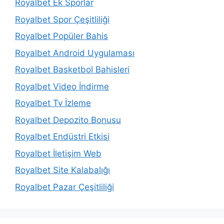
Royalbet Ek Sporlar
Royalbet Spor Çeşitliliği
Royalbet Popüler Bahis
Royalbet Android Uygulaması
Royalbet Basketbol Bahisleri
Royalbet Video İndirme
Royalbet Tv İzleme
Royalbet Depozito Bonusu
Royalbet Endüstri Etkisi
Royalbet İletişim Web
Royalbet Site Kalabalığı
Royalbet Pazar Çeşitliliği