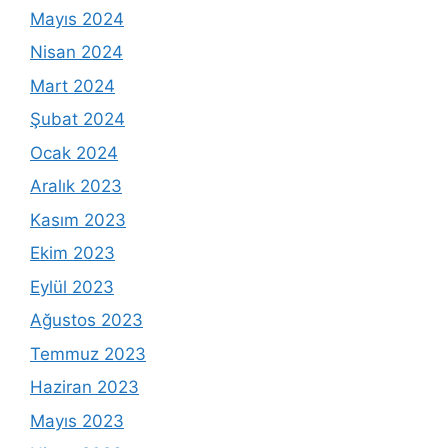
Mayıs 2024
Nisan 2024
Mart 2024
Şubat 2024
Ocak 2024
Aralık 2023
Kasım 2023
Ekim 2023
Eylül 2023
Ağustos 2023
Temmuz 2023
Haziran 2023
Mayıs 2023