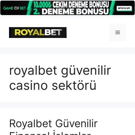
İçeriğe
atla
Menü
royalbet güvenilir
casino sektörü
Royalbet Güvenilir