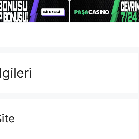
gileri
ite