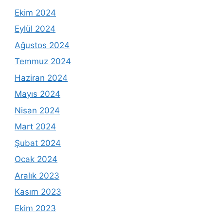
Ekim 2024
Eylül 2024
Ağustos 2024
Temmuz 2024
Haziran 2024
Mayıs 2024
Nisan 2024
Mart 2024
Şubat 2024
Ocak 2024
Aralık 2023
Kasım 2023
Ekim 2023