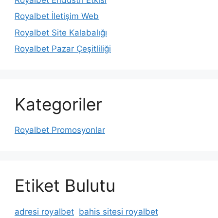
Royalbet İletişim Web
Royalbet Site Kalabalığı
Royalbet Pazar Çeşitliliği
Kategoriler
Royalbet Promosyonlar
Etiket Bulutu
adresi royalbet
bahis sitesi royalbet