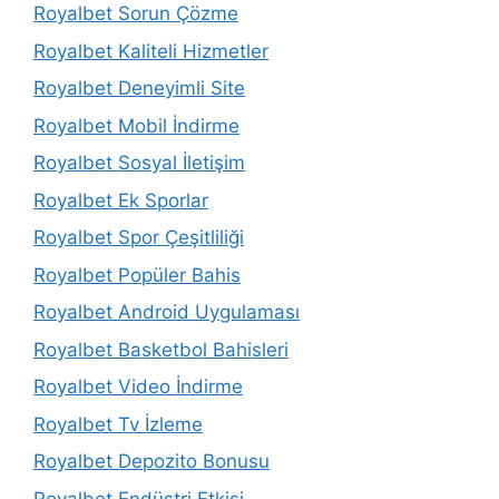
Royalbet Sorun Çözme
Royalbet Kaliteli Hizmetler
Royalbet Deneyimli Site
Royalbet Mobil İndirme
Royalbet Sosyal İletişim
Royalbet Ek Sporlar
Royalbet Spor Çeşitliliği
Royalbet Popüler Bahis
Royalbet Android Uygulaması
Royalbet Basketbol Bahisleri
Royalbet Video İndirme
Royalbet Tv İzleme
Royalbet Depozito Bonusu
Royalbet Endüstri Etkisi