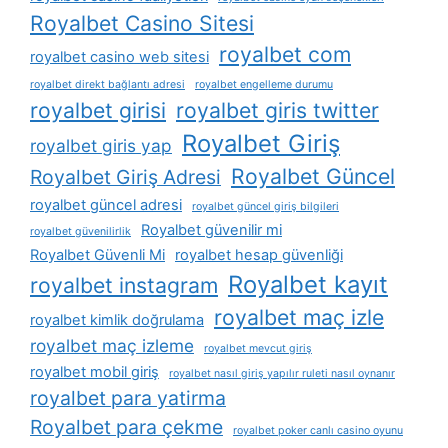
Royalbet Casino Sitesi
royalbet com
royalbet casino web sitesi
royalbet direkt bağlantı adresi
royalbet engelleme durumu
royalbet girisi
royalbet giris twitter
Royalbet Giriş
royalbet giris yap
Royalbet Güncel
Royalbet Giriş Adresi
royalbet güncel adresi
royalbet güncel giriş bilgileri
Royalbet güvenilir mi
royalbet güvenilirlik
Royalbet Güvenli Mi
royalbet hesap güvenliği
Royalbet kayıt
royalbet instagram
royalbet maç izle
royalbet kimlik doğrulama
royalbet maç izleme
royalbet mevcut giriş
royalbet mobil giriş
royalbet nasıl giriş yapılır ruleti nasıl oynanır
royalbet para yatirma
Royalbet para çekme
royalbet poker canlı casino oyunu