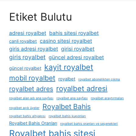
Etiket Bulutu
adresi royalbet
bahis sitesi royalbet
casino sitesi royalbet
canli royalbet
giris adresi royalbet
girisi royalbet
giris royalbet
güncel adresi royalbet
kayit royalbet
güncel royalbet
mobil royalbet
royalbet
royalbet abonelikten çıkma
royalbet adresi
royalbet adres
royalbet alan adı ana sayfası
royalbet ana sayfası
royalbet araştırmaları
Royalbet Bahis
royalbet açık üyeler
royalbet bahis altyapısı
royalbet bahis kuponları
Royalbet Bahis Oranları
royalbet bahis oranları ve seçenekleri
Royalbet bahis sitesi