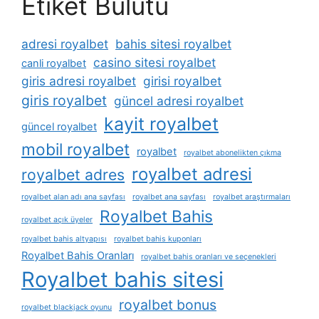
Etiket Bulutu
adresi royalbet
bahis sitesi royalbet
casino sitesi royalbet
canli royalbet
giris adresi royalbet
girisi royalbet
giris royalbet
güncel adresi royalbet
kayit royalbet
güncel royalbet
mobil royalbet
royalbet
royalbet abonelikten çıkma
royalbet adresi
royalbet adres
royalbet alan adı ana sayfası
royalbet ana sayfası
royalbet araştırmaları
Royalbet Bahis
royalbet açık üyeler
royalbet bahis altyapısı
royalbet bahis kuponları
Royalbet Bahis Oranları
royalbet bahis oranları ve seçenekleri
Royalbet bahis sitesi
royalbet bonus
royalbet blackjack oyunu