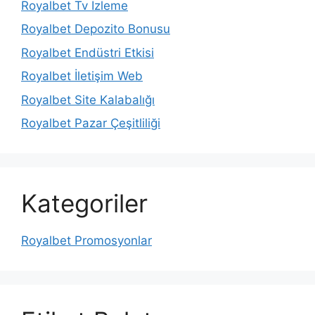
Royalbet Tv İzleme
Royalbet Depozito Bonusu
Royalbet Endüstri Etkisi
Royalbet İletişim Web
Royalbet Site Kalabalığı
Royalbet Pazar Çeşitliliği
Kategoriler
Royalbet Promosyonlar