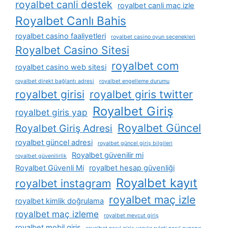
royalbet canli destek
royalbet canli maç izle
Royalbet Canlı Bahis
royalbet casino faaliyetleri
royalbet casino oyun seçenekleri
Royalbet Casino Sitesi
royalbet com
royalbet casino web sitesi
royalbet direkt bağlantı adresi
royalbet engelleme durumu
royalbet girisi
royalbet giris twitter
Royalbet Giriş
royalbet giris yap
Royalbet Güncel
Royalbet Giriş Adresi
royalbet güncel adresi
royalbet güncel giriş bilgileri
Royalbet güvenilir mi
royalbet güvenilirlik
Royalbet Güvenli Mi
royalbet hesap güvenliği
Royalbet kayıt
royalbet instagram
royalbet maç izle
royalbet kimlik doğrulama
royalbet maç izleme
royalbet mevcut giriş
royalbet mobil giriş