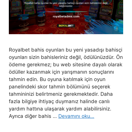
Royalbet bahis oyunları bu yeni yasadışı bahisçi
oyunları sizin bahisleriniz değil, ödülünüzdür. Ön
ödeme gerekmez; bu web sitesine dayalı olarak
ödüller kazanmak için yarışmanın sonuçlarını
tahmin edin. Bu oyuna katılmak için oyun
panelindeki skor tahmin bölümünü seçerek
tahmininizi belirtmeniz gerekmektedir. Daha
fazla bilgiye ihtiyaç duymanız halinde canlı
yardım hattına ulaşarak yardım alabilirsiniz.
Ayrıca diğer bahis …
Devamını oku…