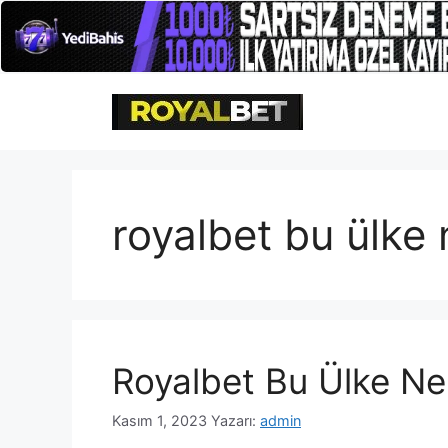
İçeriğe
atla
royalbet bu ülke 
Royalbet Bu Ülke Ne
Kasım 1, 2023
Yazarı:
admin