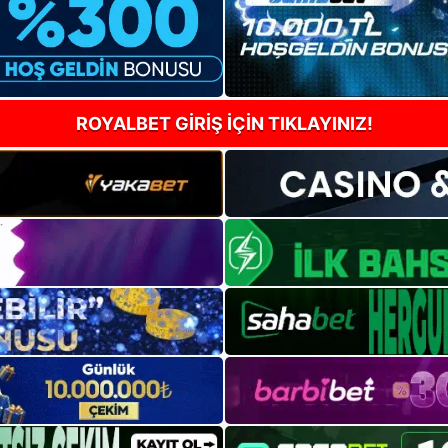
ROYALBET GİRİŞ İÇİN TIKLAYINIZ!