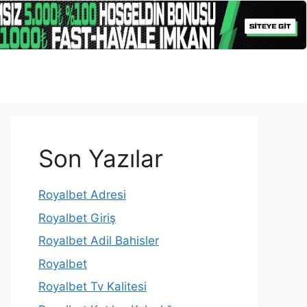
Son Yazılar
Royalbet Adresi
Royalbet Giriş
Royalbet Adil Bahisler
Royalbet
Royalbet Tv Kalitesi