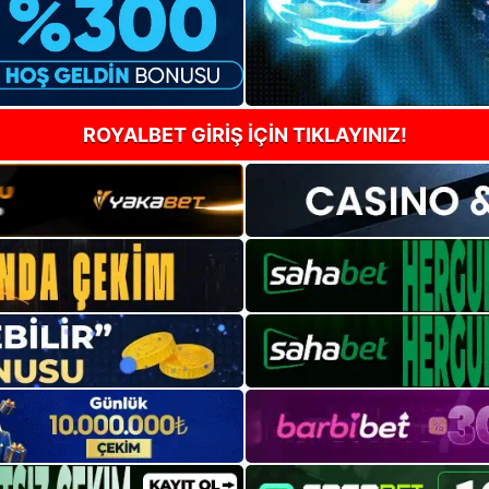
ROYALBET GİRİŞ İÇİN TIKLAYINIZ!