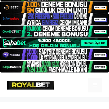
İçeriğe
atla
Menü