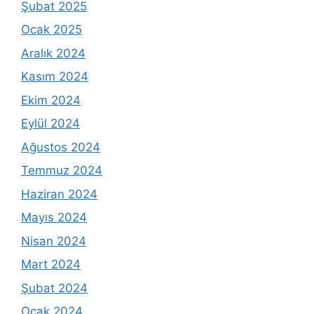
Şubat 2025
Ocak 2025
Aralık 2024
Kasım 2024
Ekim 2024
Eylül 2024
Ağustos 2024
Temmuz 2024
Haziran 2024
Mayıs 2024
Nisan 2024
Mart 2024
Şubat 2024
Ocak 2024