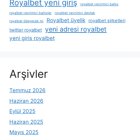
Royalbet yeni giriş
royalbet çevrimiçi bahis
royalbet çevrimiçi bahisler
royalbet çevrimiçi destek
Royalbet üyelik
royalbet şirketleri
royalbet ödeyecek mi
yeni adresi royalbet
twitter royalbet
yeni giris royalbet
Arşivler
Temmuz 2026
Haziran 2026
Eylül 2025
Haziran 2025
Mayıs 2025