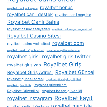
royalbet bonus
royalbet blackjack oyunu
royalbet canli destek
royalbet canli maç izle
Royalbet Canlı Bahis
royalbet casino faaliyetleri
royalbet casino oyun seçenekleri
Royalbet Casino Sitesi
royalbet com
royalbet casino web sitesi
royalbet direkt bağlantı adresi
royalbet engelleme durumu
royalbet girisi
royalbet giris twitter
Royalbet Giriş
royalbet giris yap
Royalbet Güncel
Royalbet Giriş Adresi
royalbet güncel adresi
royalbet güncel giriş bilgileri
Royalbet güvenilir mi
royalbet güvenilirlik
Royalbet Güvenli Mi
royalbet hesap güvenliği
Royalbet kayıt
royalbet instagram
royalbet maç izle
royalbet kimlik doğrulama