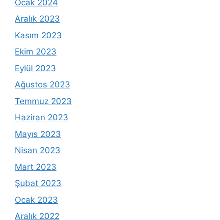
Ocak 2024
Aralık 2023
Kasım 2023
Ekim 2023
Eylül 2023
Ağustos 2023
Temmuz 2023
Haziran 2023
Mayıs 2023
Nisan 2023
Mart 2023
Şubat 2023
Ocak 2023
Aralık 2022