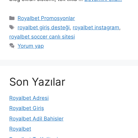
Kategoriler
Royalbet Promosyonlar
Etiketler
royalbet giriş desteği
,
royalbet instagram
,
royalbet soccer canlı sitesi
Yorum yap
Son Yazılar
Royalbet Adresi
Royalbet Giriş
Royalbet Adil Bahisler
Royalbet