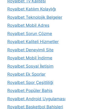
Royalbet Tv Kalitesi
Royalbet Katılım Kolaylığı
Royalbet Teknolojik Belgeler
Royalbet Mobil Adres
Royalbet Sorun Çözme
Royalbet Kaliteli Hizmetler
Royalbet Deneyimli Site
Royalbet Mobil İndirme
Royalbet Sosyal İletişim
Royalbet Ek Sporlar
Royalbet Spor Çeşitliliği
Royalbet Popüler Bahis
Royalbet Android Uygulaması
Royalbet Basketbol Bahisleri