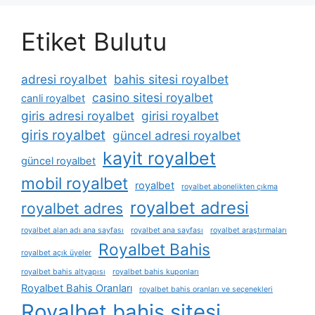
Etiket Bulutu
adresi royalbet
bahis sitesi royalbet
casino sitesi royalbet
canli royalbet
giris adresi royalbet
girisi royalbet
giris royalbet
güncel adresi royalbet
kayit royalbet
güncel royalbet
mobil royalbet
royalbet
royalbet abonelikten çıkma
royalbet adresi
royalbet adres
royalbet alan adı ana sayfası
royalbet ana sayfası
royalbet araştırmaları
Royalbet Bahis
royalbet açık üyeler
royalbet bahis altyapısı
royalbet bahis kuponları
Royalbet Bahis Oranları
royalbet bahis oranları ve seçenekleri
Royalbet bahis sitesi