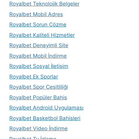
Royalbet Teknolojik Belgeler
Royalbet Mobil Adres
Royalbet Sorun Çözme
Royalbet Kaliteli Hizmetler
Royalbet Deneyimli Site
Royalbet Mobil İndirme
Royalbet Sosyal İletişim
Royalbet Ek Sporlar
Royalbet Spor Çeşitliliği
Royalbet Popüler Bahis
Royalbet Android Uygulaması
Royalbet Basketbol Bahisleri
Royalbet Video İndirme
Royalbet Tv İzleme