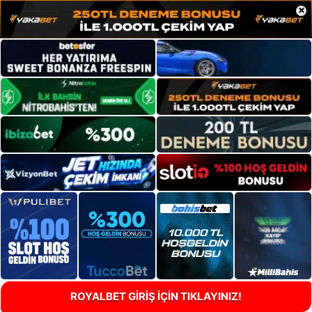
×
ROYALBET GİRİŞ İÇİN TIKLAYINIZ!