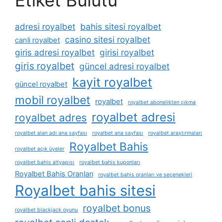
Etiket Bulutu
adresi royalbet
bahis sitesi royalbet
casino sitesi royalbet
canli royalbet
giris adresi royalbet
girisi royalbet
giris royalbet
güncel adresi royalbet
kayit royalbet
güncel royalbet
mobil royalbet
royalbet
royalbet abonelikten çıkma
royalbet adresi
royalbet adres
royalbet alan adı ana sayfası
royalbet ana sayfası
royalbet araştırmaları
Royalbet Bahis
royalbet açık üyeler
royalbet bahis altyapısı
royalbet bahis kuponları
Royalbet Bahis Oranları
royalbet bahis oranları ve seçenekleri
Royalbet bahis sitesi
royalbet bonus
royalbet blackjack oyunu