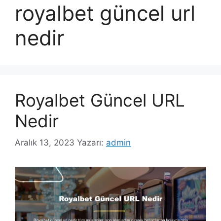
royalbet güncel url
nedir
Royalbet Güncel URL
Nedir
Aralık 13, 2023
Yazarı:
admin