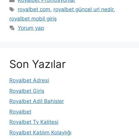
Royalbet Promosyonlar
Etiketler
royalbet com
,
royalbet güncel url nedir
,
royalbet mobil giriş
Yorum yap
Son Yazılar
Royalbet Adresi
Royalbet Giriş
Royalbet Adil Bahisler
Royalbet
Royalbet Tv Kalitesi
Royalbet Katılım Kolaylığı