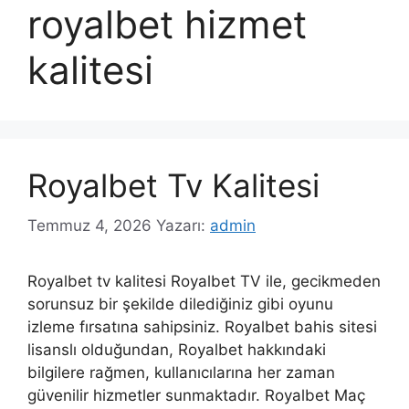
royalbet hizmet
kalitesi
Royalbet Tv Kalitesi
Temmuz 4, 2026
Yazarı:
admin
Royalbet tv kalitesi Royalbet TV ile, gecikmeden
sorunsuz bir şekilde dilediğiniz gibi oyunu
izleme fırsatına sahipsiniz. Royalbet bahis sitesi
lisanslı olduğundan, Royalbet hakkındaki
bilgilere rağmen, kullanıcılarına her zaman
güvenilir hizmetler sunmaktadır. Royalbet Maç