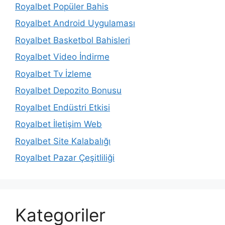
Royalbet Popüler Bahis
Royalbet Android Uygulaması
Royalbet Basketbol Bahisleri
Royalbet Video İndirme
Royalbet Tv İzleme
Royalbet Depozito Bonusu
Royalbet Endüstri Etkisi
Royalbet İletişim Web
Royalbet Site Kalabalığı
Royalbet Pazar Çeşitliliği
Kategoriler