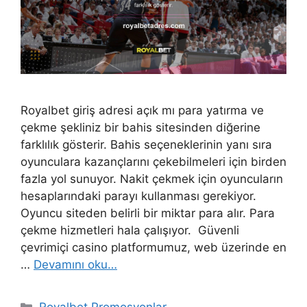
Royalbet giriş adresi açık mı para yatırma ve
çekme şekliniz bir bahis sitesinden diğerine
farklılık gösterir. Bahis seçeneklerinin yanı sıra
oyunculara kazançlarını çekebilmeleri için birden
fazla yol sunuyor. Nakit çekmek için oyuncuların
hesaplarındaki parayı kullanması gerekiyor.
Oyuncu siteden belirli bir miktar para alır. Para
çekme hizmetleri hala çalışıyor. Güvenli
çevrimiçi casino platformumuz, web üzerinde en
…
Devamını oku…
Kategoriler