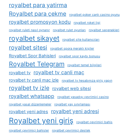
royalbet para yatirma
Royalbet para çekme
royalbet poker canlı casino oyunu
royalbet promosyon kodu
royalbet roket ligi
royalbet ruleti nasıl oynanır
royalbet rulet oyunları
royalbet seçenekleri
royalbet sikayet
royalbet site kullanıcıları
royalbet sitesi
royalbet spora meraklı kişiler
Royalbet Spor Bahisleri
royalbet spor kaybı bonusu
Royalbet Telegram
royalbet temel bilgileri
royalbet tv canli maç
royalbet tv
royalbet tv canli maç izle
royalbet tv hesabınıza giriş yapın
royalbet tv izle
royalbet web sitesi
royalbet whatsapp
royalbet yasadışı çevrimiçi casino
royalbet yasal düzenlemeler
royalbet yaş sınırlaması
royalbet yeni adresi
royalbet yeni adres
Royalbet yeni giriş
royalbet çevrimiçi bahis
royalbet çevrimiçi bahisler
royalbet çevrimiçi destek