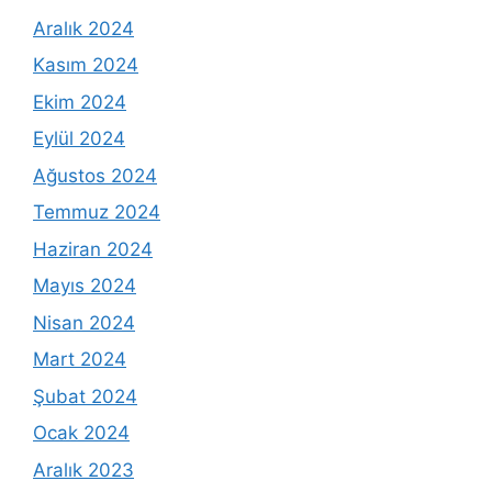
Aralık 2024
Kasım 2024
Ekim 2024
Eylül 2024
Ağustos 2024
Temmuz 2024
Haziran 2024
Mayıs 2024
Nisan 2024
Mart 2024
Şubat 2024
Ocak 2024
Aralık 2023