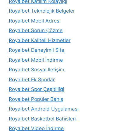
Royalbet Katılım Kolaylığı
Royalbet Teknolojik Belgeler
Royalbet Mobil Adres
Royalbet Sorun Çözme
Royalbet Kaliteli Hizmetler
Royalbet Deneyimli Site
Royalbet Mobil İndirme
Royalbet Sosyal İletişim
Royalbet Ek Sporlar
Royalbet Spor Çeşitliliği
Royalbet Popüler Bahis
Royalbet Android Uygulaması
Royalbet Basketbol Bahisleri
Royalbet Video İndirme