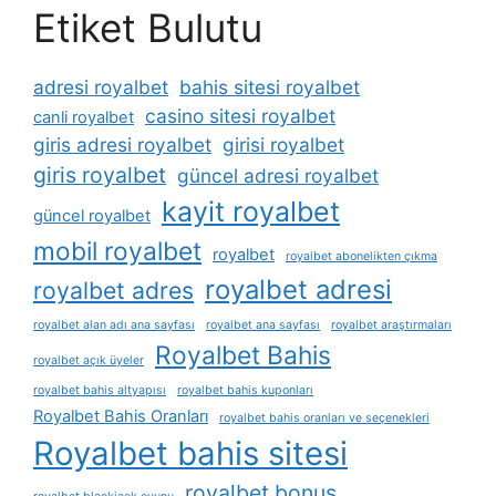
Etiket Bulutu
adresi royalbet
bahis sitesi royalbet
casino sitesi royalbet
canli royalbet
giris adresi royalbet
girisi royalbet
giris royalbet
güncel adresi royalbet
kayit royalbet
güncel royalbet
mobil royalbet
royalbet
royalbet abonelikten çıkma
royalbet adresi
royalbet adres
royalbet alan adı ana sayfası
royalbet ana sayfası
royalbet araştırmaları
Royalbet Bahis
royalbet açık üyeler
royalbet bahis altyapısı
royalbet bahis kuponları
Royalbet Bahis Oranları
royalbet bahis oranları ve seçenekleri
Royalbet bahis sitesi
royalbet bonus