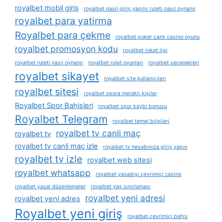
royalbet mobil giriş
royalbet nasıl giriş yapılır ruleti nasıl oynanır
royalbet para yatirma
Royalbet para çekme
royalbet poker canlı casino oyunu
royalbet promosyon kodu
royalbet roket ligi
royalbet ruleti nasıl oynanır
royalbet rulet oyunları
royalbet seçenekleri
royalbet sikayet
royalbet site kullanıcıları
royalbet sitesi
royalbet spora meraklı kişiler
Royalbet Spor Bahisleri
royalbet spor kaybı bonusu
Royalbet Telegram
royalbet temel bilgileri
royalbet tv canli maç
royalbet tv
royalbet tv canli maç izle
royalbet tv hesabınıza giriş yapın
royalbet tv izle
royalbet web sitesi
royalbet whatsapp
royalbet yasadışı çevrimiçi casino
royalbet yasal düzenlemeler
royalbet yaş sınırlaması
royalbet yeni adresi
royalbet yeni adres
Royalbet yeni giriş
royalbet çevrimiçi bahis