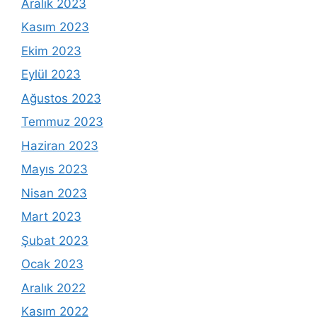
Aralık 2023
Kasım 2023
Ekim 2023
Eylül 2023
Ağustos 2023
Temmuz 2023
Haziran 2023
Mayıs 2023
Nisan 2023
Mart 2023
Şubat 2023
Ocak 2023
Aralık 2022
Kasım 2022