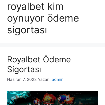
royalbet kim
oynuyor ödeme
sigortası
Royalbet Ödeme
Sigortası
Haziran 7, 2023
Yazarı:
admin