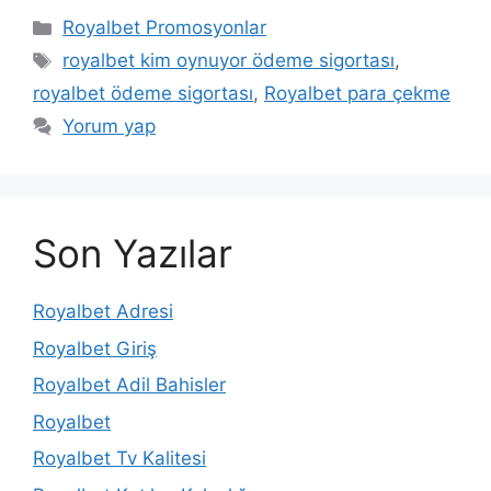
Kategoriler
Royalbet Promosyonlar
Etiketler
royalbet kim oynuyor ödeme sigortası
,
royalbet ödeme sigortası
,
Royalbet para çekme
Yorum yap
Son Yazılar
Royalbet Adresi
Royalbet Giriş
Royalbet Adil Bahisler
Royalbet
Royalbet Tv Kalitesi