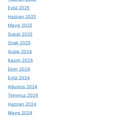
Eylül 2025
Haziran 2025
Mayıs 2025
Şubat 2025
Ocak 2025
Aralık 2024
Kasım 2024
Ekim 2024
Eylül 2024
Ağustos 2024
Temmuz 2024
Haziran 2024
Mayıs 2024