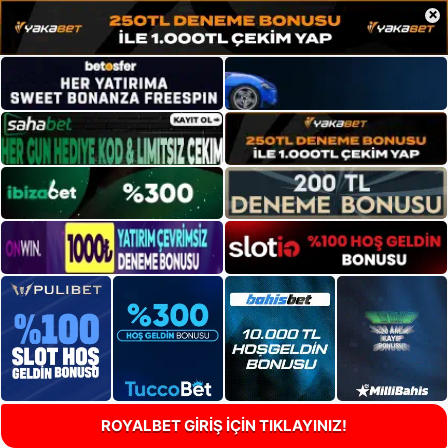
×
ROYALBET GİRİŞ İÇİN TIKLAYINIZ!