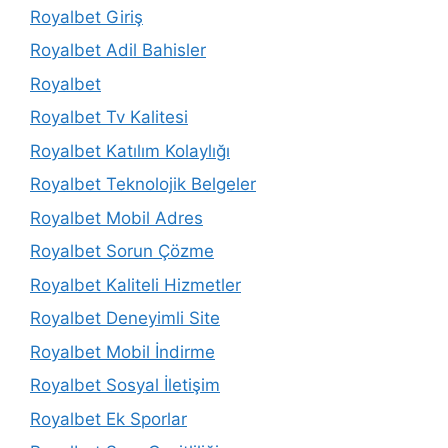
Royalbet Giriş
Royalbet Adil Bahisler
Royalbet
Royalbet Tv Kalitesi
Royalbet Katılım Kolaylığı
Royalbet Teknolojik Belgeler
Royalbet Mobil Adres
Royalbet Sorun Çözme
Royalbet Kaliteli Hizmetler
Royalbet Deneyimli Site
Royalbet Mobil İndirme
Royalbet Sosyal İletişim
Royalbet Ek Sporlar