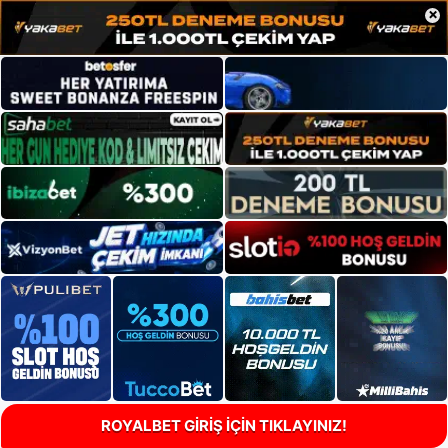
×
ROYALBET GİRİŞ İÇİN TIKLAYINIZ!