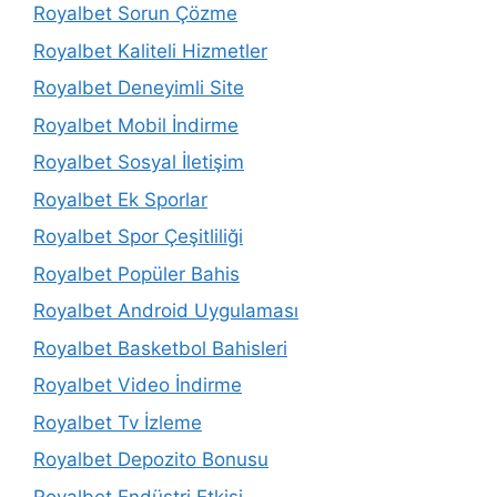
Royalbet Sorun Çözme
Royalbet Kaliteli Hizmetler
Royalbet Deneyimli Site
Royalbet Mobil İndirme
Royalbet Sosyal İletişim
Royalbet Ek Sporlar
Royalbet Spor Çeşitliliği
Royalbet Popüler Bahis
Royalbet Android Uygulaması
Royalbet Basketbol Bahisleri
Royalbet Video İndirme
Royalbet Tv İzleme
Royalbet Depozito Bonusu
Royalbet Endüstri Etkisi