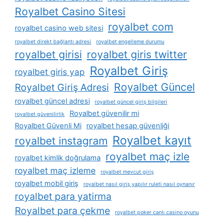
Royalbet Casino Sitesi
royalbet com
royalbet casino web sitesi
royalbet direkt bağlantı adresi
royalbet engelleme durumu
royalbet girisi
royalbet giris twitter
Royalbet Giriş
royalbet giris yap
Royalbet Güncel
Royalbet Giriş Adresi
royalbet güncel adresi
royalbet güncel giriş bilgileri
Royalbet güvenilir mi
royalbet güvenilirlik
Royalbet Güvenli Mi
royalbet hesap güvenliği
Royalbet kayıt
royalbet instagram
royalbet maç izle
royalbet kimlik doğrulama
royalbet maç izleme
royalbet mevcut giriş
royalbet mobil giriş
royalbet nasıl giriş yapılır ruleti nasıl oynanır
royalbet para yatirma
Royalbet para çekme
royalbet poker canlı casino oyunu