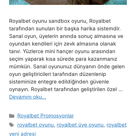
Royalbet oyunu sandbox oyunu, Royalbet
tarafından sunulan bir başka harika sistemdir.
Sanal oyun, üyelerin anında sonuç almasına ve
oyundan kendileri için zevk almasına olanak
tanır. Yüzlerce mini hançer oyunu arasından
seçim yaparak kısa sürede para kazanmanız
mümkün. Sanal oyununuz dünyanın önde gelen
oyun geliştiricileri tarafından düzenlenip
sisteminize entegre edildiğinden güvenle
oynayın. Royalbet tarafından geliştirilen özel …
Devamını oku…
Kategoriler
Royalbet Promosyonlar
Etiketler
royalbet oyunu
,
royalbet üye oyunu
,
royalbet
yeni adresi