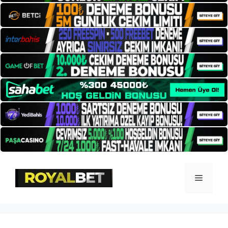
İçeriğe
atla
Menü