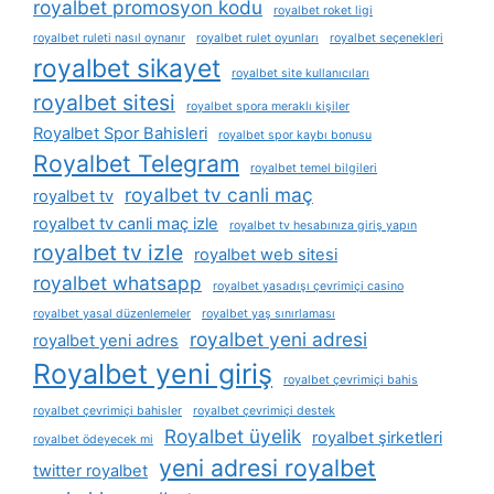
royalbet promosyon kodu
royalbet roket ligi
royalbet ruleti nasıl oynanır
royalbet rulet oyunları
royalbet seçenekleri
royalbet sikayet
royalbet site kullanıcıları
royalbet sitesi
royalbet spora meraklı kişiler
Royalbet Spor Bahisleri
royalbet spor kaybı bonusu
Royalbet Telegram
royalbet temel bilgileri
royalbet tv canli maç
royalbet tv
royalbet tv canli maç izle
royalbet tv hesabınıza giriş yapın
royalbet tv izle
royalbet web sitesi
royalbet whatsapp
royalbet yasadışı çevrimiçi casino
royalbet yasal düzenlemeler
royalbet yaş sınırlaması
royalbet yeni adresi
royalbet yeni adres
Royalbet yeni giriş
royalbet çevrimiçi bahis
royalbet çevrimiçi bahisler
royalbet çevrimiçi destek
Royalbet üyelik
royalbet şirketleri
royalbet ödeyecek mi
yeni adresi royalbet
twitter royalbet