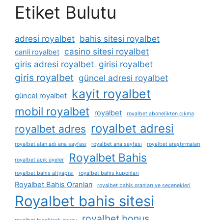
Etiket Bulutu
adresi royalbet
bahis sitesi royalbet
casino sitesi royalbet
canli royalbet
giris adresi royalbet
girisi royalbet
giris royalbet
güncel adresi royalbet
kayit royalbet
güncel royalbet
mobil royalbet
royalbet
royalbet abonelikten çıkma
royalbet adresi
royalbet adres
royalbet alan adı ana sayfası
royalbet ana sayfası
royalbet araştırmaları
Royalbet Bahis
royalbet açık üyeler
royalbet bahis altyapısı
royalbet bahis kuponları
Royalbet Bahis Oranları
royalbet bahis oranları ve seçenekleri
Royalbet bahis sitesi
royalbet bonus