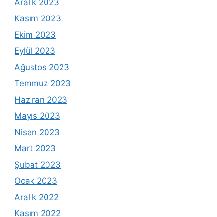
Aralık 2023
Kasım 2023
Ekim 2023
Eylül 2023
Ağustos 2023
Temmuz 2023
Haziran 2023
Mayıs 2023
Nisan 2023
Mart 2023
Şubat 2023
Ocak 2023
Aralık 2022
Kasım 2022