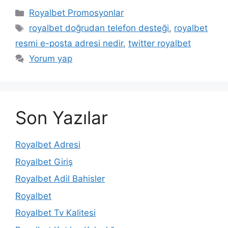
Kategoriler
Royalbet Promosyonlar
Etiketler
royalbet doğrudan telefon desteği
,
royalbet
resmi e-posta adresi nedir
,
twitter royalbet
Yorum yap
Son Yazılar
Royalbet Adresi
Royalbet Giriş
Royalbet Adil Bahisler
Royalbet
Royalbet Tv Kalitesi