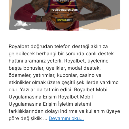
Royalbet doğrudan telefon desteği aklınıza
gelebilecek herhangi bir sorunda canlı destek
hattını aramanız yeterli. Royalbet, üyelerine
başta bonuslar, üyelikler, modal destek,
ödemeler, yatırımlar, kuponlar, casino ve
etkinlikler olmak üzere çeşitli şekillerde yardımcı
olur. Yazılar da tatmin edici. Royalbet Mobil
Uygulamasına Erişim Royalbet Mobil
Uygulamasına Erişim İşletim sistemi
farklılıklarından dolayı indirme ve kullanım üyeye
göre değişiklik …
Devamını oku…