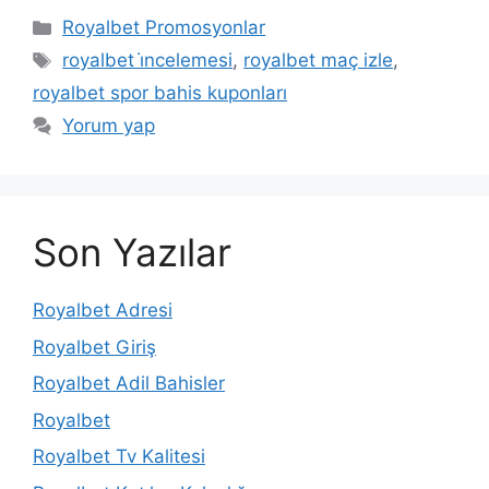
Kategoriler
Royalbet Promosyonlar
Etiketler
royalbet i̇ncelemesi
,
royalbet maç izle
,
royalbet spor bahis kuponları
Yorum yap
Son Yazılar
Royalbet Adresi
Royalbet Giriş
Royalbet Adil Bahisler
Royalbet
Royalbet Tv Kalitesi