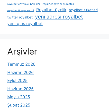
royalbet çevrimiçi bahisler
royalbet çevrimiçi destek
Royalbet üyelik
royalbet şirketleri
royalbet ödeyecek mi
yeni adresi royalbet
twitter royalbet
yeni giris royalbet
Arşivler
Temmuz 2026
Haziran 2026
Eylül 2025
Haziran 2025
Mayıs 2025
Şubat 2025