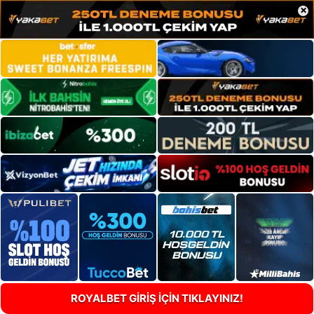
×
ROYALBET GİRİŞ İÇİN TIKLAYINIZ!