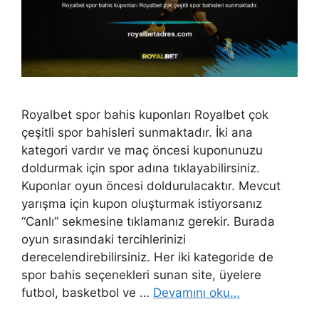
Royalbet spor bahis kuponları Royalbet çok
çeşitli spor bahisleri sunmaktadır. İki ana
kategori vardır ve maç öncesi kuponunuzu
doldurmak için spor adına tıklayabilirsiniz.
Kuponlar oyun öncesi doldurulacaktır. Mevcut
yarışma için kupon oluşturmak istiyorsanız
“Canlı” sekmesine tıklamanız gerekir. Burada
oyun sırasındaki tercihlerinizi
derecelendirebilirsiniz. Her iki kategoride de
spor bahis seçenekleri sunan site, üyelere
futbol, ​​basketbol ve …
Devamını oku…