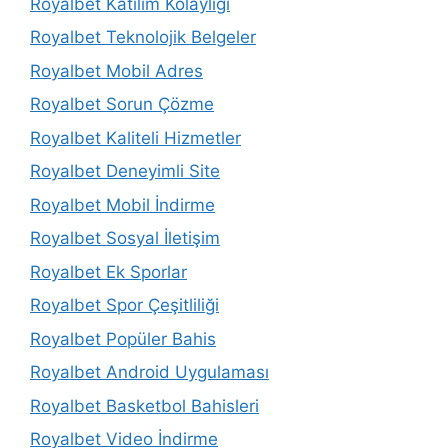
Royalbet Katılım Kolaylığı
Royalbet Teknolojik Belgeler
Royalbet Mobil Adres
Royalbet Sorun Çözme
Royalbet Kaliteli Hizmetler
Royalbet Deneyimli Site
Royalbet Mobil İndirme
Royalbet Sosyal İletişim
Royalbet Ek Sporlar
Royalbet Spor Çeşitliliği
Royalbet Popüler Bahis
Royalbet Android Uygulaması
Royalbet Basketbol Bahisleri
Royalbet Video İndirme