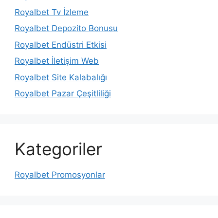
Royalbet Tv İzleme
Royalbet Depozito Bonusu
Royalbet Endüstri Etkisi
Royalbet İletişim Web
Royalbet Site Kalabalığı
Royalbet Pazar Çeşitliliği
Kategoriler
Royalbet Promosyonlar