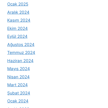
Ocak 2025
Aralık 2024
Kasım 2024
Ekim 2024
Eylül 2024
Ağustos 2024
Temmuz 2024
Haziran 2024
Mayıs 2024
Nisan 2024
Mart 2024
Şubat 2024
Ocak 2024