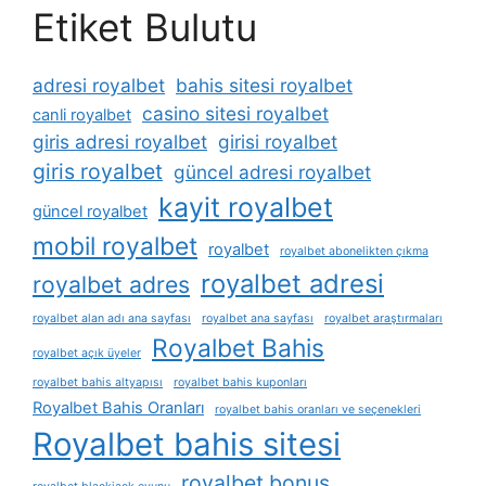
Etiket Bulutu
adresi royalbet
bahis sitesi royalbet
casino sitesi royalbet
canli royalbet
giris adresi royalbet
girisi royalbet
giris royalbet
güncel adresi royalbet
kayit royalbet
güncel royalbet
mobil royalbet
royalbet
royalbet abonelikten çıkma
royalbet adresi
royalbet adres
royalbet alan adı ana sayfası
royalbet ana sayfası
royalbet araştırmaları
Royalbet Bahis
royalbet açık üyeler
royalbet bahis altyapısı
royalbet bahis kuponları
Royalbet Bahis Oranları
royalbet bahis oranları ve seçenekleri
Royalbet bahis sitesi
royalbet bonus