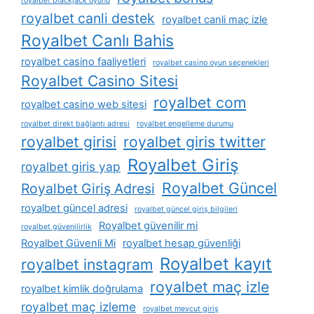
royalbet blackjack oyunu
royalbet canli destek
royalbet canli maç izle
Royalbet Canlı Bahis
royalbet casino faaliyetleri
royalbet casino oyun seçenekleri
Royalbet Casino Sitesi
royalbet com
royalbet casino web sitesi
royalbet direkt bağlantı adresi
royalbet engelleme durumu
royalbet girisi
royalbet giris twitter
Royalbet Giriş
royalbet giris yap
Royalbet Güncel
Royalbet Giriş Adresi
royalbet güncel adresi
royalbet güncel giriş bilgileri
Royalbet güvenilir mi
royalbet güvenilirlik
Royalbet Güvenli Mi
royalbet hesap güvenliği
Royalbet kayıt
royalbet instagram
royalbet maç izle
royalbet kimlik doğrulama
royalbet maç izleme
royalbet mevcut giriş