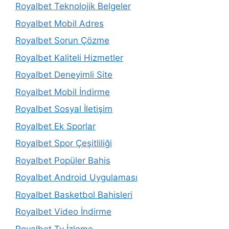
Royalbet Teknolojik Belgeler
Royalbet Mobil Adres
Royalbet Sorun Çözme
Royalbet Kaliteli Hizmetler
Royalbet Deneyimli Site
Royalbet Mobil İndirme
Royalbet Sosyal İletişim
Royalbet Ek Sporlar
Royalbet Spor Çeşitliliği
Royalbet Popüler Bahis
Royalbet Android Uygulaması
Royalbet Basketbol Bahisleri
Royalbet Video İndirme
Royalbet Tv İzleme