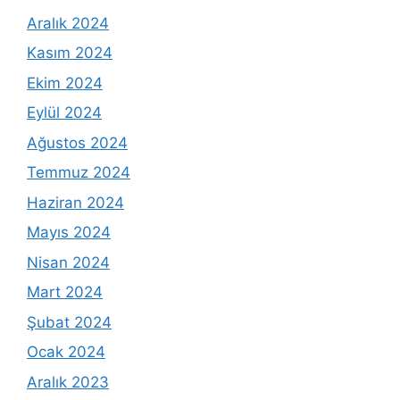
Aralık 2024
Kasım 2024
Ekim 2024
Eylül 2024
Ağustos 2024
Temmuz 2024
Haziran 2024
Mayıs 2024
Nisan 2024
Mart 2024
Şubat 2024
Ocak 2024
Aralık 2023