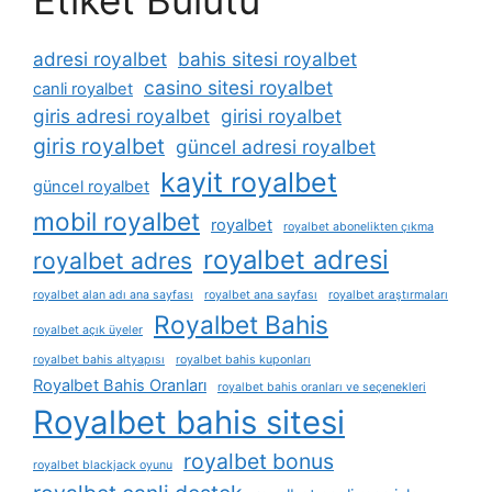
Etiket Bulutu
adresi royalbet
bahis sitesi royalbet
casino sitesi royalbet
canli royalbet
giris adresi royalbet
girisi royalbet
giris royalbet
güncel adresi royalbet
kayit royalbet
güncel royalbet
mobil royalbet
royalbet
royalbet abonelikten çıkma
royalbet adresi
royalbet adres
royalbet alan adı ana sayfası
royalbet ana sayfası
royalbet araştırmaları
Royalbet Bahis
royalbet açık üyeler
royalbet bahis altyapısı
royalbet bahis kuponları
Royalbet Bahis Oranları
royalbet bahis oranları ve seçenekleri
Royalbet bahis sitesi
royalbet bonus
royalbet blackjack oyunu