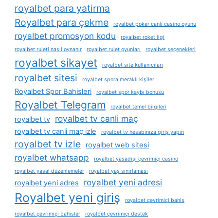
royalbet para yatirma
Royalbet para çekme
royalbet poker canlı casino oyunu
royalbet promosyon kodu
royalbet roket ligi
royalbet ruleti nasıl oynanır
royalbet rulet oyunları
royalbet seçenekleri
royalbet sikayet
royalbet site kullanıcıları
royalbet sitesi
royalbet spora meraklı kişiler
Royalbet Spor Bahisleri
royalbet spor kaybı bonusu
Royalbet Telegram
royalbet temel bilgileri
royalbet tv canli maç
royalbet tv
royalbet tv canli maç izle
royalbet tv hesabınıza giriş yapın
royalbet tv izle
royalbet web sitesi
royalbet whatsapp
royalbet yasadışı çevrimiçi casino
royalbet yasal düzenlemeler
royalbet yaş sınırlaması
royalbet yeni adresi
royalbet yeni adres
Royalbet yeni giriş
royalbet çevrimiçi bahis
royalbet çevrimiçi bahisler
royalbet çevrimiçi destek