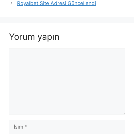
Royalbet Site Adresi Güncellendi
Yorum yapın
Yorum
İsim