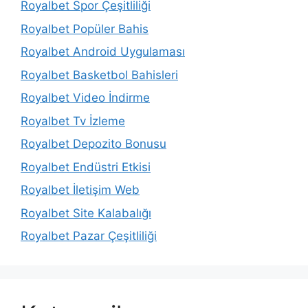
Royalbet Spor Çeşitliliği
Royalbet Popüler Bahis
Royalbet Android Uygulaması
Royalbet Basketbol Bahisleri
Royalbet Video İndirme
Royalbet Tv İzleme
Royalbet Depozito Bonusu
Royalbet Endüstri Etkisi
Royalbet İletişim Web
Royalbet Site Kalabalığı
Royalbet Pazar Çeşitliliği