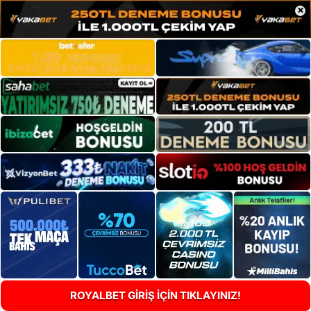
×
ROYALBET GİRİŞ İÇİN TIKLAYINIZ!