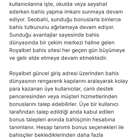
kullanıcılarına işte, okulda veya seyahat
ederken bahis yapma imkanı sunmaya devam
ediyor. Seobahi, sunduğu bonuslarla binlerce
bahis tutkununu ağırlamaya devam ediyor.
Sunduğu avantajlar sayesinde bahis
dünyasında bir çekim merkezi haline gelen
Royalbet bahis sitesi her geçen gün büyümeye
ve gelir elde etmeye devam etmektedir.
Royalbet güncel giriş adresi üzerinden bahis
dünyasının rengarenk kapılarını aralayarak kolay
para kazanan üye kullanıcılar, canlı destek
penceresinden veya müşteri hizmetlerinden
bonuslarını talep edebilirler. Üye bir kullanıcı
tarafından talep edildiği anda kabul edilen
bonus talepleri anında bahisçinin hesabına
tanımlanır. Hesap tanımlı bonus seçenekleri ile
bahisçiler beklediklerinden daha fazla