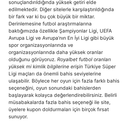
sonuçlandırıldığında yüksek getiri elde
edilmektedir. Diğer sitelerle karşılaştırıldığında
bir fark var ki bu çok büyük bir miktar.
Derinlemesine futbol araştırmalarına
baktığımızda özellikle Şampiyonlar Ligi, UEFA
Avrupa Ligi ve Avrupa’nın En İyi Ligi gibi büyük
spor organizasyonlarında ve
organizasyonlarında daha yüksek oranlar
olduğunu görüyoruz.
Royalbet futbol oranları
yüksek mi kimlik bilgilerine erişin
Türkiye Süper
Ligi maçları da önemli bahis seviyelerine
ulaşabilir. Böylece her oyun için fazla farklı bahis
seçeneğini, oyun sonundaki bahislerden
başlayarak kolayca değerlendirebilirsiniz. Belirli
müsabakalarda fazla bahis seçeneği ile site,
üyelere kupon doldurmaları için birçok fırsat
sunuyor.