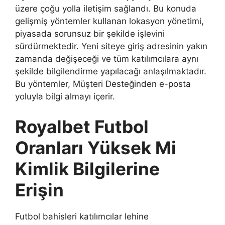
üzere çoğu yolla iletişim sağlandı. Bu konuda
gelişmiş yöntemler kullanan lokasyon yönetimi,
piyasada sorunsuz bir şekilde işlevini
sürdürmektedir. Yeni siteye giriş adresinin yakın
zamanda değişeceği ve tüm katılımcılara aynı
şekilde bilgilendirme yapılacağı anlaşılmaktadır.
Bu yöntemler, Müşteri Desteğinden e-posta
yoluyla bilgi almayı içerir.
Royalbet Futbol
Oranları Yüksek Mi
Kimlik Bilgilerine
Erişin
Futbol bahisleri katılımcılar lehine