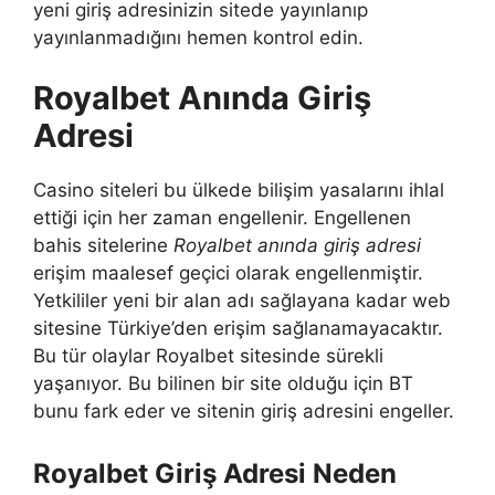
yeni giriş adresinizin sitede yayınlanıp
yayınlanmadığını hemen kontrol edin.
Royalbet Anında Giriş
Adresi
Casino siteleri bu ülkede bilişim yasalarını ihlal
ettiği için her zaman engellenir. Engellenen
bahis sitelerine
Royalbet anında giriş adresi
erişim maalesef geçici olarak engellenmiştir.
Yetkililer yeni bir alan adı sağlayana kadar web
sitesine Türkiye’den erişim sağlanamayacaktır.
Bu tür olaylar Royalbet sitesinde sürekli
yaşanıyor. Bu bilinen bir site olduğu için BT
bunu fark eder ve sitenin giriş adresini engeller.
Royalbet Giriş Adresi Neden