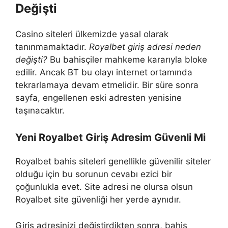
Değişti
Casino siteleri ülkemizde yasal olarak
tanınmamaktadır.
Royalbet giriş adresi neden
değişti?
Bu bahisçiler mahkeme kararıyla bloke
edilir. Ancak BT bu olayı internet ortamında
tekrarlamaya devam etmelidir. Bir süre sonra
sayfa, engellenen eski adresten yenisine
taşınacaktır.
Yeni Royalbet Giriş Adresim Güvenli Mi
Royalbet bahis siteleri genellikle güvenilir siteler
olduğu için bu sorunun cevabı ezici bir
çoğunlukla evet. Site adresi ne olursa olsun
Royalbet site güvenliği her yerde aynıdır.
Giriş adresinizi değiştirdikten sonra, bahis