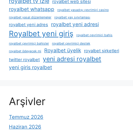
royalbet tv izle
royalbet web sitesi
royalbet whatsapp
royalbet yasadışı çevrimiçi casino
royalbet yasal düzenlemeler
royalbet yaş sınırlaması
royalbet yeni adresi
royalbet yeni adres
Royalbet yeni giriş
royalbet çevrimiçi bahis
royalbet çevrimiçi bahisler
royalbet çevrimiçi destek
Royalbet üyelik
royalbet şirketleri
royalbet ödeyecek mi
yeni adresi royalbet
twitter royalbet
yeni giris royalbet
Arşivler
Temmuz 2026
Haziran 2026