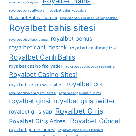
Royalbet Bahis
royalbet açık üyeler
royalbet bahis altyapısı
royalbet bahis kuponları
Royalbet Bahis Oranları
royalbet bahis oranları ve seçenekleri
Royalbet bahis sitesi
royalbet bonus
royalbet blackjack oyunu
royalbet canli destek
royalbet canli maç izle
Royalbet Canlı Bahis
royalbet casino faaliyetleri
royalbet casino oyun seçenekleri
Royalbet Casino Sitesi
royalbet com
royalbet casino web sitesi
royalbet direkt bağlantı adresi
royalbet engelleme durumu
royalbet girisi
royalbet giris twitter
Royalbet Giriş
royalbet giris yap
Royalbet Güncel
Royalbet Giriş Adresi
royalbet güncel adresi
royalbet güncel giriş bilgileri