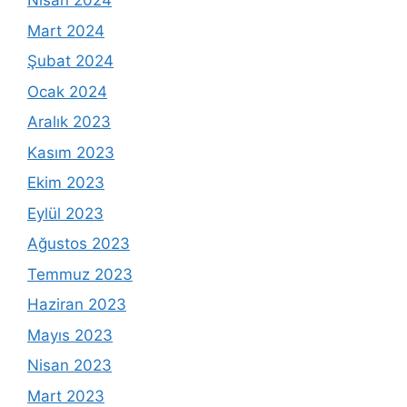
Nisan 2024
Mart 2024
Şubat 2024
Ocak 2024
Aralık 2023
Kasım 2023
Ekim 2023
Eylül 2023
Ağustos 2023
Temmuz 2023
Haziran 2023
Mayıs 2023
Nisan 2023
Mart 2023