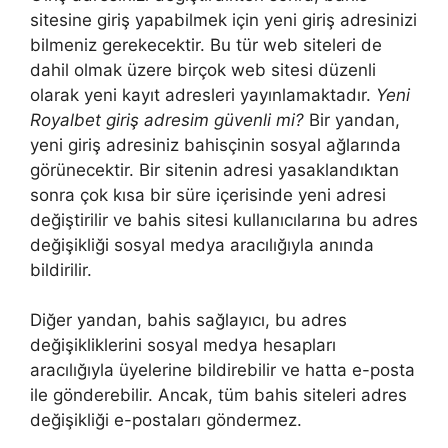
sitesine giriş yapabilmek için yeni giriş adresinizi
bilmeniz gerekecektir. Bu tür web siteleri de
dahil olmak üzere birçok web sitesi düzenli
olarak yeni kayıt adresleri yayınlamaktadır.
Yeni
Royalbet giriş adresim güvenli mi?
Bir yandan,
yeni giriş adresiniz bahisçinin sosyal ağlarında
görünecektir. Bir sitenin adresi yasaklandıktan
sonra çok kısa bir süre içerisinde yeni adresi
değiştirilir ve bahis sitesi kullanıcılarına bu adres
değişikliği sosyal medya aracılığıyla anında
bildirilir.
Diğer yandan, bahis sağlayıcı, bu adres
değişikliklerini sosyal medya hesapları
aracılığıyla üyelerine bildirebilir ve hatta e-posta
ile gönderebilir. Ancak, tüm bahis siteleri adres
değişikliği e-postaları göndermez.