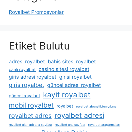
Royalbet Promosyonlar
Etiket Bulutu
adresi royalbet
bahis sitesi royalbet
casino sitesi royalbet
canli royalbet
giris adresi royalbet
girisi royalbet
giris royalbet
güncel adresi royalbet
kayit royalbet
güncel royalbet
mobil royalbet
royalbet
royalbet abonelikten çıkma
royalbet adresi
royalbet adres
royalbet alan adı ana sayfası
royalbet ana sayfası
royalbet araştırmaları