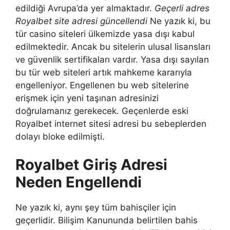
edildiği Avrupa’da yer almaktadır.
Geçerli adres
Royalbet site adresi güncellendi
Ne yazık ki, bu
tür casino siteleri ülkemizde yasa dışı kabul
edilmektedir. Ancak bu sitelerin ulusal lisansları
ve güvenlik sertifikaları vardır. Yasa dışı sayılan
bu tür web siteleri artık mahkeme kararıyla
engelleniyor. Engellenen bu web sitelerine
erişmek için yeni taşınan adresinizi
doğrulamanız gerekecek. Geçenlerde eski
Royalbet internet sitesi adresi bu sebeplerden
dolayı bloke edilmişti.
Royalbet Giriş Adresi
Neden Engellendi
Ne yazık ki, aynı şey tüm bahisçiler için
geçerlidir. Bilişim Kanununda belirtilen bahis