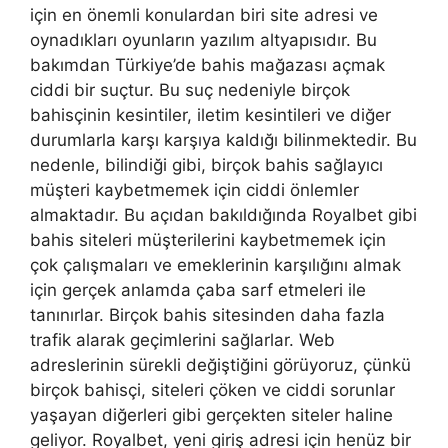
için en önemli konulardan biri site adresi ve
oynadıkları oyunların yazılım altyapısıdır. Bu
bakımdan Türkiye’de bahis mağazası açmak
ciddi bir suçtur. Bu suç nedeniyle birçok
bahisçinin kesintiler, iletim kesintileri ve diğer
durumlarla karşı karşıya kaldığı bilinmektedir. Bu
nedenle, bilindiği gibi, birçok bahis sağlayıcı
müşteri kaybetmemek için ciddi önlemler
almaktadır. Bu açıdan bakıldığında Royalbet gibi
bahis siteleri müşterilerini kaybetmemek için
çok çalışmaları ve emeklerinin karşılığını almak
için gerçek anlamda çaba sarf etmeleri ile
tanınırlar. Birçok bahis sitesinden daha fazla
trafik alarak geçimlerini sağlarlar. Web
adreslerinin sürekli değiştiğini görüyoruz, çünkü
birçok bahisçi, siteleri çöken ve ciddi sorunlar
yaşayan diğerleri gibi gerçekten siteler haline
geliyor. Royalbet, yeni giriş adresi için henüz bir