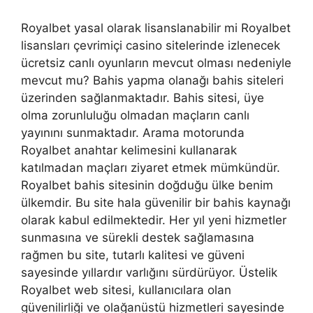
Royalbet yasal olarak lisanslanabilir mi Royalbet
lisansları çevrimiçi casino sitelerinde izlenecek
ücretsiz canlı oyunların mevcut olması nedeniyle
mevcut mu? Bahis yapma olanağı bahis siteleri
üzerinden sağlanmaktadır. Bahis sitesi, üye
olma zorunluluğu olmadan maçların canlı
yayınını sunmaktadır. Arama motorunda
Royalbet anahtar kelimesini kullanarak
katılmadan maçları ziyaret etmek mümkündür.
Royalbet bahis sitesinin doğduğu ülke benim
ülkemdir. Bu site hala güvenilir bir bahis kaynağı
olarak kabul edilmektedir. Her yıl yeni hizmetler
sunmasına ve sürekli destek sağlamasına
rağmen bu site, tutarlı kalitesi ve güveni
sayesinde yıllardır varlığını sürdürüyor. Üstelik
Royalbet web sitesi, kullanıcılara olan
güvenilirliği ve olağanüstü hizmetleri sayesinde