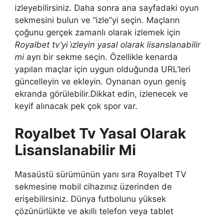
izleyebilirsiniz. Daha sonra ana sayfadaki oyun
sekmesini bulun ve “izle”yi seçin. Maçların
çoğunu gerçek zamanlı olarak izlemek için
Royalbet tv’yi i̇zleyin yasal olarak lisanslanabilir
mi
ayrı bir sekme seçin. Özellikle kenarda
yapılan maçlar için uygun olduğunda URL’leri
güncelleyin ve ekleyin. Oynanan oyun geniş
ekranda görülebilir.Dikkat edin, izlenecek ve
keyif alınacak pek çok spor var.
Royalbet Tv Yasal Olarak
Lisanslanabilir Mi
Masaüstü sürümünün yanı sıra Royalbet TV
sekmesine mobil cihazınız üzerinden de
erişebilirsiniz. Dünya futbolunu yüksek
çözünürlükte ve akıllı telefon veya tablet