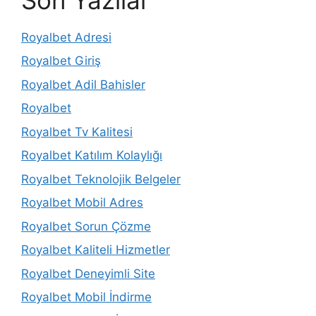
Royalbet Adresi
Royalbet Giriş
Royalbet Adil Bahisler
Royalbet
Royalbet Tv Kalitesi
Royalbet Katılım Kolaylığı
Royalbet Teknolojik Belgeler
Royalbet Mobil Adres
Royalbet Sorun Çözme
Royalbet Kaliteli Hizmetler
Royalbet Deneyimli Site
Royalbet Mobil İndirme