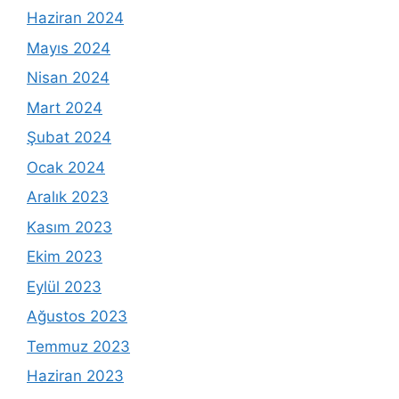
Haziran 2024
Mayıs 2024
Nisan 2024
Mart 2024
Şubat 2024
Ocak 2024
Aralık 2023
Kasım 2023
Ekim 2023
Eylül 2023
Ağustos 2023
Temmuz 2023
Haziran 2023