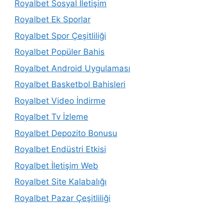
Royalbet Sosyal İletişim
Royalbet Ek Sporlar
Royalbet Spor Çeşitliliği
Royalbet Popüler Bahis
Royalbet Android Uygulaması
Royalbet Basketbol Bahisleri
Royalbet Video İndirme
Royalbet Tv İzleme
Royalbet Depozito Bonusu
Royalbet Endüstri Etkisi
Royalbet İletişim Web
Royalbet Site Kalabalığı
Royalbet Pazar Çeşitliliği