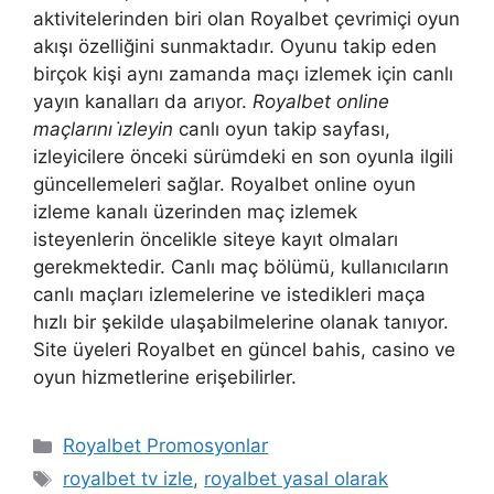
aktivitelerinden biri olan Royalbet çevrimiçi oyun
akışı özelliğini sunmaktadır. Oyunu takip eden
birçok kişi aynı zamanda maçı izlemek için canlı
yayın kanalları da arıyor.
Royalbet online
maçlarını i̇zleyin
canlı oyun takip sayfası,
izleyicilere önceki sürümdeki en son oyunla ilgili
güncellemeleri sağlar. Royalbet online oyun
izleme kanalı üzerinden maç izlemek
isteyenlerin öncelikle siteye kayıt olmaları
gerekmektedir. Canlı maç bölümü, kullanıcıların
canlı maçları izlemelerine ve istedikleri maça
hızlı bir şekilde ulaşabilmelerine olanak tanıyor.
Site üyeleri Royalbet en güncel bahis, casino ve
oyun hizmetlerine erişebilirler.
Kategoriler
Royalbet Promosyonlar
Etiketler
royalbet tv izle
,
royalbet yasal olarak