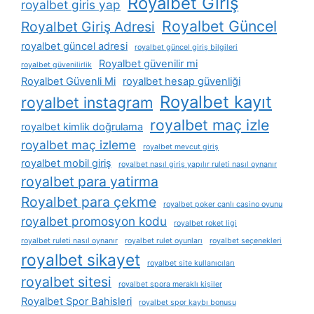
Royalbet Giriş
royalbet giris yap
Royalbet Güncel
Royalbet Giriş Adresi
royalbet güncel adresi
royalbet güncel giriş bilgileri
Royalbet güvenilir mi
royalbet güvenilirlik
Royalbet Güvenli Mi
royalbet hesap güvenliği
Royalbet kayıt
royalbet instagram
royalbet maç izle
royalbet kimlik doğrulama
royalbet maç izleme
royalbet mevcut giriş
royalbet mobil giriş
royalbet nasıl giriş yapılır ruleti nasıl oynanır
royalbet para yatirma
Royalbet para çekme
royalbet poker canlı casino oyunu
royalbet promosyon kodu
royalbet roket ligi
royalbet ruleti nasıl oynanır
royalbet rulet oyunları
royalbet seçenekleri
royalbet sikayet
royalbet site kullanıcıları
royalbet sitesi
royalbet spora meraklı kişiler
Royalbet Spor Bahisleri
royalbet spor kaybı bonusu