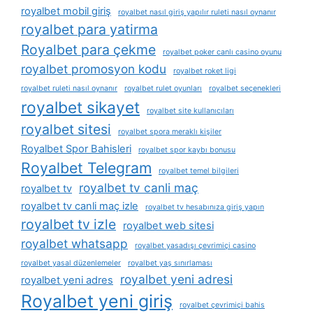
royalbet mobil giriş
royalbet nasıl giriş yapılır ruleti nasıl oynanır
royalbet para yatirma
Royalbet para çekme
royalbet poker canlı casino oyunu
royalbet promosyon kodu
royalbet roket ligi
royalbet ruleti nasıl oynanır
royalbet rulet oyunları
royalbet seçenekleri
royalbet sikayet
royalbet site kullanıcıları
royalbet sitesi
royalbet spora meraklı kişiler
Royalbet Spor Bahisleri
royalbet spor kaybı bonusu
Royalbet Telegram
royalbet temel bilgileri
royalbet tv canli maç
royalbet tv
royalbet tv canli maç izle
royalbet tv hesabınıza giriş yapın
royalbet tv izle
royalbet web sitesi
royalbet whatsapp
royalbet yasadışı çevrimiçi casino
royalbet yasal düzenlemeler
royalbet yaş sınırlaması
royalbet yeni adresi
royalbet yeni adres
Royalbet yeni giriş
royalbet çevrimiçi bahis