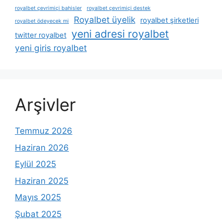
royalbet çevrimiçi bahisler
royalbet çevrimiçi destek
Royalbet üyelik
royalbet şirketleri
royalbet ödeyecek mi
yeni adresi royalbet
twitter royalbet
yeni giris royalbet
Arşivler
Temmuz 2026
Haziran 2026
Eylül 2025
Haziran 2025
Mayıs 2025
Şubat 2025