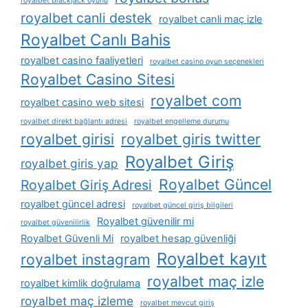
royalbet blackjack oyunu
royalbet canli destek
royalbet canli maç izle
Royalbet Canlı Bahis
royalbet casino faaliyetleri
royalbet casino oyun seçenekleri
Royalbet Casino Sitesi
royalbet com
royalbet casino web sitesi
royalbet direkt bağlantı adresi
royalbet engelleme durumu
royalbet girisi
royalbet giris twitter
Royalbet Giriş
royalbet giris yap
Royalbet Güncel
Royalbet Giriş Adresi
royalbet güncel adresi
royalbet güncel giriş bilgileri
Royalbet güvenilir mi
royalbet güvenilirlik
Royalbet Güvenli Mi
royalbet hesap güvenliği
Royalbet kayıt
royalbet instagram
royalbet maç izle
royalbet kimlik doğrulama
royalbet maç izleme
royalbet mevcut giriş