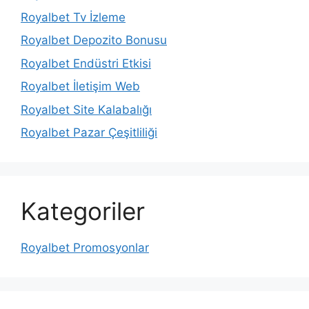
Royalbet Tv İzleme
Royalbet Depozito Bonusu
Royalbet Endüstri Etkisi
Royalbet İletişim Web
Royalbet Site Kalabalığı
Royalbet Pazar Çeşitliliği
Kategoriler
Royalbet Promosyonlar