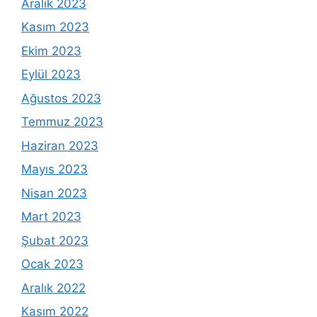
Aralık 2023
Kasım 2023
Ekim 2023
Eylül 2023
Ağustos 2023
Temmuz 2023
Haziran 2023
Mayıs 2023
Nisan 2023
Mart 2023
Şubat 2023
Ocak 2023
Aralık 2022
Kasım 2022