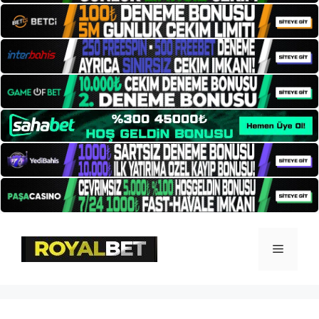
İçeriğe
atla
Menü