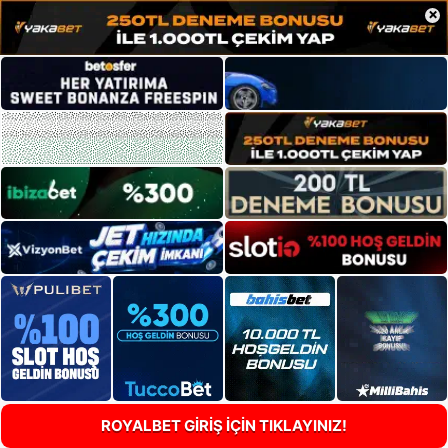
×
ROYALBET GİRİŞ İÇİN TIKLAYINIZ!